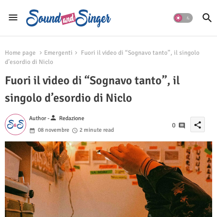
Home page
Emergenti
Fuori il video di “Sognavo tanto”, il singolo
d’esordio di Niclo
Fuori il video di “Sognavo tanto”, il
singolo d’esordio di Niclo
person
Author -
Redazione
share
0
08 novembre
2 minute read