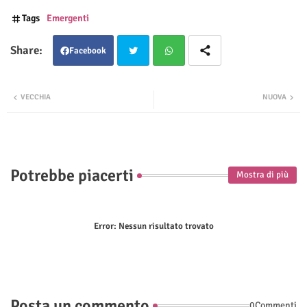
Tags
Emergenti
Facebook
Twit
Wha
VECCHIA
NUOVA
ter
tsap
p
Potrebbe piacerti
Mostra di più
Error:
Nessun risultato trovato
Posta un commento
0Commenti