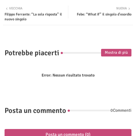
Twit
Wha
VECCHIA
NUOVA
Filippo Ferrante: “La sola risposta” il
Febe: “What if” il singolo d'esordio
ter
tsap
nuovo singolo
p
Potrebbe piacerti
Mostra di più
Error:
Nessun risultato trovato
Posta un commento
0Commenti
Posta un commento (0)