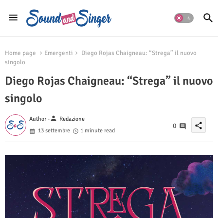
Home page
Emergenti
Diego Rojas Chaigneau: “Strega” il nuovo
singolo
Diego Rojas Chaigneau: “Strega” il nuovo
singolo
person
Author -
Redazione
share
0
13 settembre
1 minute read