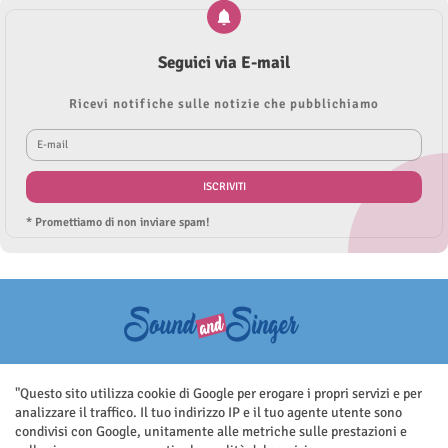
Seguici via E-mail
Ricevi notifiche sulle notizie che pubblichiamo
* Promettiamo di non inviare spam!
Questo sito non rappresenta una testata giornalistica in quanto viene
aggiornato senza nessuna periodicità. Non può pertanto considerarsi
"Questo sito utilizza cookie di Google per erogare i propri servizi e per
un prodotto editoriale ai sensi della legge n.62 del 7.03.2001
analizzare il traffico. Il tuo indirizzo IP e il tuo agente utente sono
condivisi con Google, unitamente alle metriche sulle prestazioni e