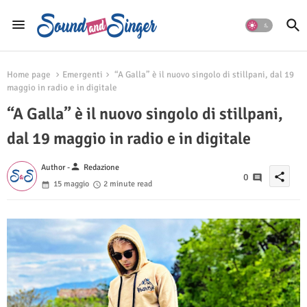
Home page
Emergenti
“A Galla” è il nuovo singolo di stillpani, dal 19
maggio in radio e in digitale
“A Galla” è il nuovo singolo di stillpani,
dal 19 maggio in radio e in digitale
person
Author -
Redazione
share
0
15 maggio
2 minute read