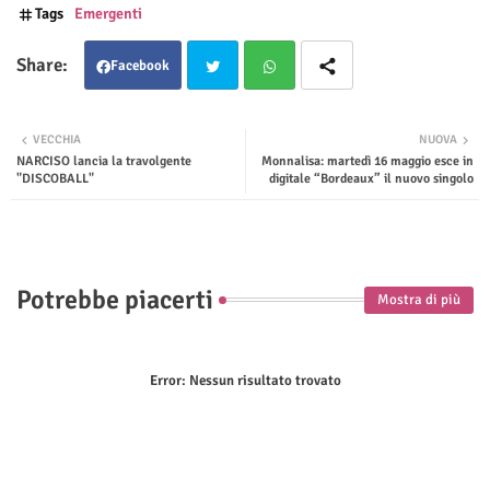
Tags
Emergenti
Facebook
Twit
Wha
VECCHIA
NUOVA
NARCISO lancia la travolgente
Monnalisa: martedì 16 maggio esce in
ter
tsap
"DISCOBALL"
digitale “Bordeaux” il nuovo singolo
p
Potrebbe piacerti
Mostra di più
Error:
Nessun risultato trovato