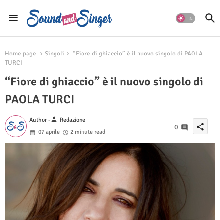
Home page
Singoli
“Fiore di ghiaccio” è il nuovo singolo di PAOLA
TURCI
“Fiore di ghiaccio” è il nuovo singolo di
PAOLA TURCI
person
Author -
Redazione
share
0
07 aprile
2 minute read