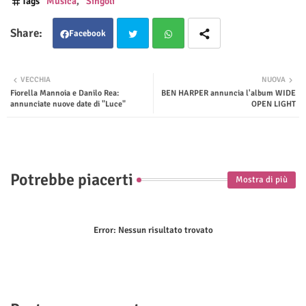
Tags
Musica
Singoli
Facebook
Twit
Wha
VECCHIA
NUOVA
Fiorella Mannoia e Danilo Rea:
BEN HARPER annuncia l'album WIDE
ter
tsap
annunciate nuove date di "Luce"
OPEN LIGHT
p
Potrebbe piacerti
Mostra di più
Error:
Nessun risultato trovato