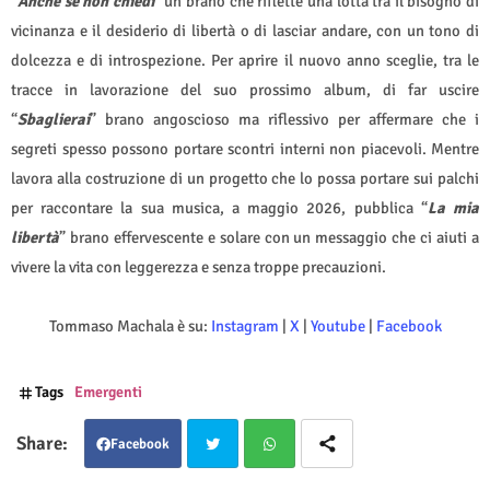
“
Anche se non chiedi
” un brano che riflette una lotta tra il bisogno di
vicinanza e il desiderio di libertà o di lasciar andare, con un tono di
dolcezza e di introspezione. Per aprire il nuovo anno sceglie, tra le
tracce in lavorazione del suo prossimo album, di far uscire
“
Sbaglierai
” brano angoscioso ma riflessivo per affermare che i
segreti spesso possono portare scontri interni non piacevoli. Mentre
lavora alla costruzione di un progetto che lo possa portare sui palchi
per raccontare la sua musica, a maggio 2026, pubblica “
La mia
libertà
” brano effervescente e solare con un messaggio che ci aiuti a
vivere la vita con leggerezza e senza troppe precauzioni.
Tommaso Machala è su:
Instagram
|
X
|
Youtube
|
Facebook
Tags
Emergenti
Facebook