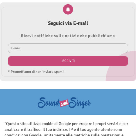
Seguici via E-mail
Ricevi notifiche sulle notizie che pubblichiamo
* Promettiamo di non inviare spam!
Questo sito non rappresenta una testata giornalistica in quanto viene
aggiornato senza nessuna periodicità. Non può pertanto considerarsi
"Questo sito utilizza cookie di Google per erogare i propri servizi e per
un prodotto editoriale ai sensi della legge n.62 del 7.03.2001
analizzare il traffico. Il tuo indirizzo IP e il tuo agente utente sono
condivisi con Google, unitamente alle metriche sulle prestazioni e