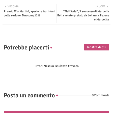
Twit
Wha
VECCHIA
NUOVA
Premio Mia Martini, aperte le iscrizioni
“Nell’Aria”, il successo di Marcella
ter
tsap
della sezione Etnosong 2026
Bella reinterpretato da Johanna Pezone
e Marcolisa
p
Potrebbe piacerti
Mostra di più
Error:
Nessun risultato trovato
Posta un commento
0Commenti