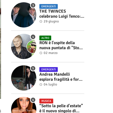
EMERGENTI
THE TWINCES
celebrano Luigi Tenco:
fuori singolo e video di
29 giugno
“Vedrai Vedrai”
ALTRO
RON è l'ospite della
nuova puntata di "Storie
di Musica", in onda sul
02 marzo
canale YouTube di
Alberto Salerno
EMERGENTI
Andrea Mandelli
esplora fragilità e forza
nel videoclip di “Sofia”
04 luglio
MUSICA
“Sotto la pelle d'estate”
è il nuovo singolo di
i