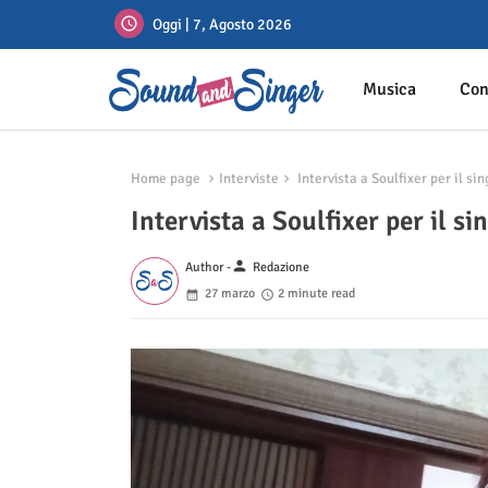
Oggi | 7, Agosto 2026
Musica
Con
Home page
Interviste
Intervista a Soulfixer per il s
Intervista a Soulfixer per il s
person
Author -
Redazione
27 marzo
2 minute read