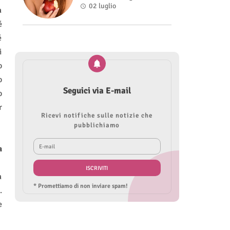
Roberta Modìgliani
02 luglio
a
é
é
i
o
o
Seguici via E-mail
o
r
Ricevi notifiche sulle notizie che
pubblichiamo
a
a
* Promettiamo di non inviare spam!
.
e