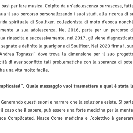
 basi per fare musica. Colpito da un’adolescenza burrascosa, fatt
nua il suo percorso personalizzando i suoi studi, alla ricerca di s
ida spirituale di Soulfixer, collezionista di moto d'epoca nonch
rmente la sua adolescenza. Nel 2016, parte per un percorso d
ua rinascita e successivamente, nel 2017, gli viene diagnosticat
segnato e definito la guarigione di Soulfixer. Nel 2020 firma il su
Andrea Tognassi” dove trova la dimensione per il suo progett
cità di aver sconfitto tali problematiche con la speranza di pote
ha una vita molto facile.
mplicated”. Quale messaggio vuoi trasmettere e qual è stata l
Generando questi suoni e narrare che la soluzione esiste. Si parl
 il caso che il sapere, può essere una forte medicina per la mente
asce Complicated. Nasce Come medicina e l’obiettivo è generar