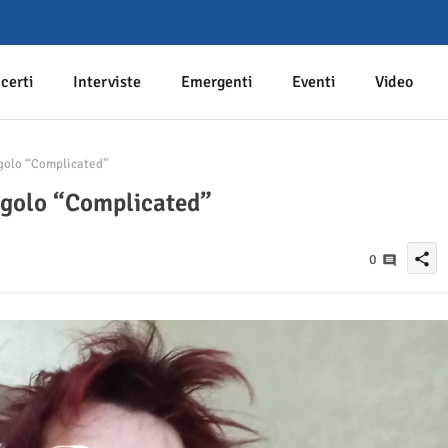
certi
Interviste
Emergenti
Eventi
Video
ingolo “Complicated”
ingolo “Complicated”
share
0