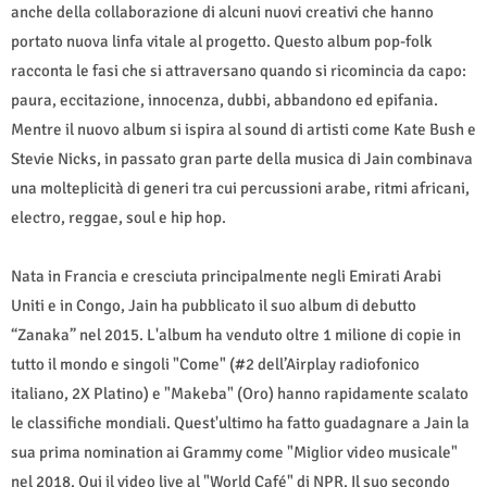
anche della collaborazione di alcuni nuovi creativi che hanno
portato nuova linfa vitale al progetto. Questo album pop-folk
racconta le fasi che si attraversano quando si ricomincia da capo:
paura, eccitazione, innocenza, dubbi, abbandono ed epifania.
Mentre il nuovo album si ispira al sound di artisti come Kate Bush e
Stevie Nicks, in passato gran parte della musica di Jain combinava
una molteplicità di generi tra cui percussioni arabe, ritmi africani,
electro, reggae, soul e hip hop.
Nata in Francia e cresciuta principalmente negli Emirati Arabi
Uniti e in Congo, Jain ha pubblicato il suo album di debutto
“Zanaka” nel 2015. L'album ha venduto oltre 1 milione di copie in
tutto il mondo e singoli "Come" (#2 dell’Airplay radiofonico
italiano, 2X Platino) e "Makeba" (Oro) hanno rapidamente scalato
le classifiche mondiali. Quest'ultimo ha fatto guadagnare a Jain la
sua prima nomination ai Grammy come "Miglior video musicale"
nel 2018. Qui il video live al "World Café" di NPR. Il suo secondo