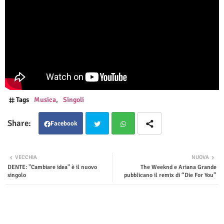
Tags
Musica
Singoli
Facebook
Twit
Wha
VECCHIA
NUOVA
DENTE: "Cambiare idea" è il nuovo
The Weeknd e Ariana Grande
ter
tsap
singolo
pubblicano il remix di “Die For You”
p