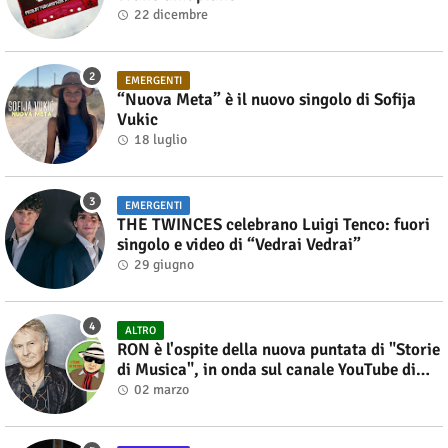
22 dicembre
EMERGENTI
“Nuova Meta” è il nuovo singolo di Sofija
Vukic
18 luglio
EMERGENTI
THE TWINCES celebrano Luigi Tenco: fuori
singolo e video di “Vedrai Vedrai”
29 giugno
ALTRO
RON è l'ospite della nuova puntata di "Storie
di Musica", in onda sul canale YouTube di
Alberto Salerno
02 marzo