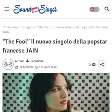
Home page
Singoli
“The Fool” il nuovo singolo della popstar francese
JAIN
“The Fool” il nuovo singolo della popstar
francese JAIN
person
Author -
Redazione
share
0
24 febbraio
3 minute read