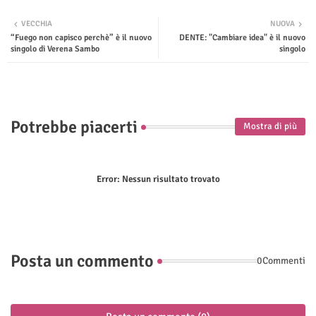
Twit
Wha
VECCHIA
NUOVA
“Fuego non capisco perchè” è il nuovo
DENTE: "Cambiare idea" è il nuovo
ter
tsap
singolo di Verena Sambo
singolo
p
Potrebbe piacerti
Mostra di più
Error:
Nessun risultato trovato
Posta un commento
0Commenti