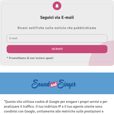
Seguici via E-mail
Ricevi notifiche sulle notizie che pubblichiamo
* Promettiamo di non inviare spam!
Questo sito non rappresenta una testata giornalistica in quanto viene
aggiornato senza nessuna periodicità. Non può pertanto considerarsi
"Questo sito utilizza cookie di Google per erogare i propri servizi e per
un prodotto editoriale ai sensi della legge n.62 del 7.03.2001
analizzare il traffico. Il tuo indirizzo IP e il tuo agente utente sono
condivisi con Google, unitamente alle metriche sulle prestazioni e