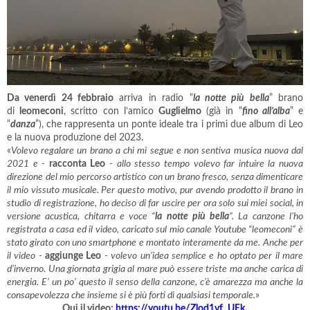
Da venerdì 24 febbraio
arriva in radio “
la notte più bella
” brano
di
leomeconi
, scritto con l’amico
Guglielmo
(già in “
fino all’alba
” e
“
danza
”), che rappresenta un ponte ideale tra i primi due album di Leo
e la nuova produzione del 2023.
«
Volevo regalare un brano a chi mi segue e non sentiva musica nuova dal
2021 e -
racconta Leo
- allo stesso tempo volevo far intuire la nuova
direzione del mio percorso artistico con un brano fresco, senza dimenticare
il mio vissuto musicale. Per questo motivo, pur avendo prodotto il brano in
studio di registrazione, ho deciso di far uscire per ora solo sui miei social, in
versione acustica, chitarra e voce “
la notte più bella
”. La canzone l’ho
registrata a casa ed il video, caricato sul mio canale Youtube “leomeconi” è
stato girato con uno smartphone e montato interamente da me. Anche per
il video -
aggiunge Leo
- volevo un’idea semplice e ho optato per il mare
d’inverno. Una giornata grigia al mare può essere triste ma anche carica di
energia. E’ un po’ questo il senso della canzone, c’è amarezza ma anche la
consapevolezza che insieme si è più forti di qualsiasi temporale.
»
Qui il video:
https://youtu.be/Zlod1vf_UEk