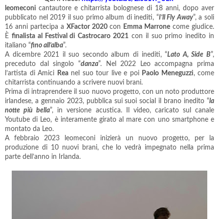
leomeconi
cantautore e chitarrista bolognese di 18 anni, dopo aver
pubblicato nel 2019 il suo primo album di inediti, “
I’ll Fly Away
”, a soli
16 anni partecipa a
XFactor 2020
con
Emma Marrone
come giudice.
È
finalista al Festival di Castrocaro 2021
con il suo primo inedito in
italiano “
fino all’alba
”.
A dicembre 2021 il suo secondo album di inediti, “
Lato A, Side B
”,
preceduto dal singolo “
danza
”. Nel 2022 Leo accompagna prima
l’artista di Amici
Rea
nel suo tour live e poi
Paolo Meneguzzi
, come
chitarrista continuando a scrivere nuovi brani.
Prima di intraprendere il suo nuovo progetto, con un noto produttore
irlandese, a gennaio 2023, pubblica sui suoi social il brano inedito “
la
notte più bella
”, in versione acustica. Il video, caricato sul canale
Youtube di Leo, è interamente girato al mare con uno smartphone e
montato da Leo.
A febbraio 2023 leomeconi inizierà un nuovo progetto, per la
produzione di 10 nuovi brani, che lo vedrà impegnato nella prima
parte dell’anno in Irlanda.