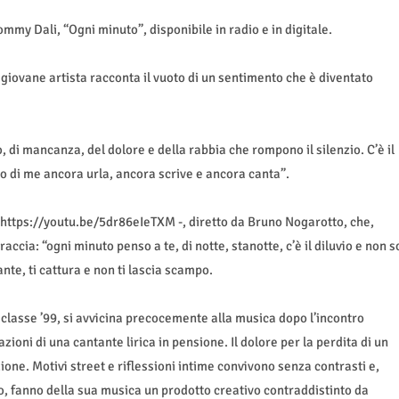
ommy Dali, “Ogni minuto”, disponibile in radio e in digitale.
l giovane artista racconta il vuoto di un sentimento che è diventato
 di mancanza, del dolore e della rabbia che rompono il silenzio. C’è il
o di me ancora urla, ancora scrive e ancora canta”.
 https://youtu.be/5dr86eIeTXM -, diretto da Bruno Nogarotto, che,
raccia: “ogni minuto penso a te, di notte, stanotte, c’è il diluvio e non s
nte, ti cattura e non ti lascia scampo.
classe ’99, si avvicina precocemente alla musica dopo l’incontro
zioni di una cantante lirica in pensione. Il dolore per la perdita di un
ione. Motivi street e riflessioni intime convivono senza contrasti e,
o, fanno della sua musica un prodotto creativo contraddistinto da