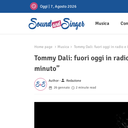
Oggi | 7, Agosto 2026
Musica
Con
Home page
Musica
Tommy Dali: fuori oggi in radio e 
Tommy Dali: fuori oggi in radio
minuto”
person
Author -
Redazione
26 gennaio
2 minute read