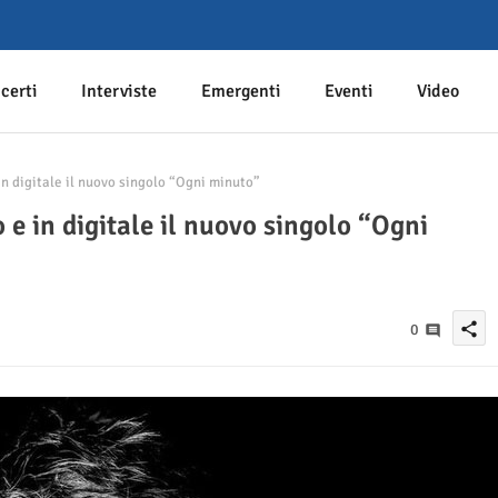
certi
Interviste
Emergenti
Eventi
Video
in digitale il nuovo singolo “Ogni minuto”
 e in digitale il nuovo singolo “Ogni
share
0