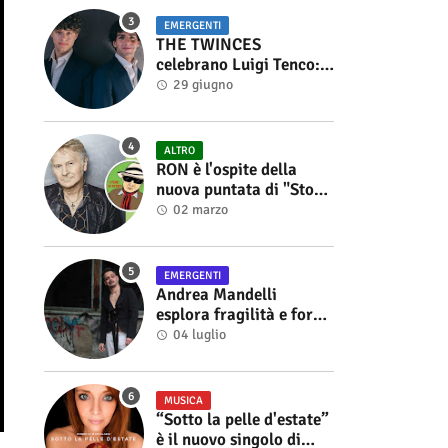
EMERGENTI
THE TWINCES
celebrano Luigi Tenco:
fuori singolo e video di
29 giugno
“Vedrai Vedrai”
ALTRO
RON è l'ospite della
nuova puntata di "Storie
di Musica", in onda sul
02 marzo
canale YouTube di
Alberto Salerno
EMERGENTI
Andrea Mandelli
esplora fragilità e forza
nel videoclip di “Sofia”
04 luglio
MUSICA
“Sotto la pelle d'estate”
è il nuovo singolo di