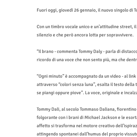
Fuori oggi, giovedì 26 gennaio, il nuovo singolo di T
Con un timbro vocale unico e un’attitudine street, i
silenzio e che però ancora lotta per sopravvivere.
“Il brano - commenta Tommy Daly - parla di distacco,
ricordo di una voce che non sento più, ma che dentr
“Ogni minuto” è accompagnato da un video - al link
attraverso “colori senza luna”, esalta il testo della t
se piangi oppure piove”. La voce, originale e incalza
Tommy Dali, al secolo Tommaso Daliana, fiorentino 
folgorante con i brani di Michael Jackson e le esorta
affetto si trasforma nel motore creativo dell’ispiraz
attingendo spontanei dall’humus del proprio vissut