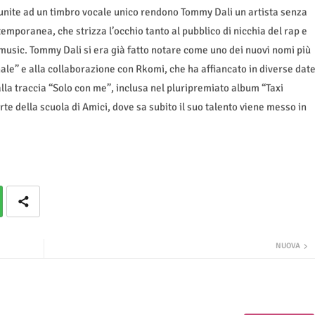
a unite ad un timbro vocale unico rendono Tommy Dali un artista senza
mporanea, che strizza l’occhio tanto al pubblico di nicchia del rap e
music. Tommy Dali si era già fatto notare come uno dei nuovi nomi più
nale” e alla collaborazione con Rkomi, che ha affiancato in diverse dat
alla traccia “Solo con me”, inclusa nel pluripremiato album “Taxi
arte della scuola di Amici, dove sa subito il suo talento viene messo in
NUOVA