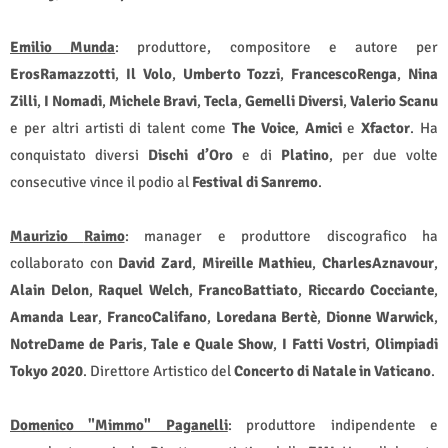
Emilio
Munda
: produttore, compositore e autore per
Eros
Ramazzotti
,
Il
Volo
,
Umberto
Tozzi
,
Francesco
Renga
,
Nina
Zilli
,
I Nomadi
,
Michele
Bravi
,
Tecla
,
Gemelli
Diversi
,
Valerio
Scanu
e per altri artisti di talent come
The
Voice
,
Amici
e
Xfactor
. Ha
conquistato diversi
Dischi
d’Oro
e di
Platino
, per due volte
consecutive vince il podio al
Festival
di
Sanremo
.
Maurizio
Raimo
: manager e produttore discografico ha
collaborato con
David
Zard
,
Mireille
Mathieu
,
Charles
Aznavour
,
Alain
Delon
,
Raquel
Welch
,
Franco
Battiato
,
Riccardo
Cocciante
,
Amanda
Lear
,
Franco
Califano
,
Loredana
Bertè
,
Dionne
Warwick
,
Notre
Dame
de
Paris
,
Tale
e
Quale
Show
,
I
Fatti
Vostri
,
Olimpiadi
Tokyo
2020
. Direttore Artistico del
Concerto
di
Natale
in
Vaticano
.
Domenico "Mimmo" Paganelli
: produttore indipendente e