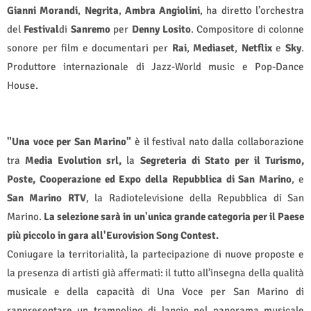
Gianni
Morandi
,
Negrita
,
Ambra
Angiolini
, ha diretto l’orchestra
del
Festival
di
Sanremo
per
Denny
Losito
. Compositore di colonne
sonore per film e documentari per
Rai
,
Mediaset
,
Netflix
e
Sky
.
Produttore internazionale di Jazz-World music e Pop-Dance
House.
"Una voce per San Marino"
è il festival nato dalla collaborazione
tra
Media Evolution srl,
la
Segreteria di Stato per il Turismo,
Poste, Cooperazione ed Expo della Repubblica di San Marino
, e
San Marino RTV
, la Radiotelevisione della Repubblica di San
Marino.
La selezione sarà in un'unica grande categoria per il Paese
più piccolo in gara all'Eurovision Song Contest.
Coniugare la territorialità, la partecipazione di nuove proposte e
la presenza di artisti già affermati: il tutto all’insegna della qualità
musicale e della capacità di Una Voce per San Marino di
rappresentare un trampolino di lancio nel panorama musicale