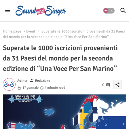
Home page
Eventi
Superate le 1000 iscrizioni provenienti da 31 Paesi
del mondo per la seconda edizione di “Una Voce Per San Marino”
Superate le 1000 iscrizioni provenienti
da 31 Paesi del mondo per la seconda
edizione di “Una Voce Per San Marino”
person
Author -
Redazione
share
0
17 gennaio
4 minute read