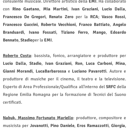
consulente musicale. Direttore artistico della
EMI
. Ha collaborato
con
Rino
Gaetano
,
Mia
Martini
,
Ivan
Graziani
,
Lucio
Dalla
,
Francesco
De
Gregori
,
Renato
Zero
per la
RCA
;
Vasco
Rossi
,
Francesco
Guccini
,
Roberto
Vecchioni
,
Franco
Battiato
,
Angelo
Branduardi
,
Ivano
Fossati
,
Tiziano
Ferro
,
Mango
,
Edoardo
Bennato
,
Stadio
per la
EMI
.
Roberto
Costa
: bassista, fonico, arrangiatore e produttore per
Lucio
Dalla
,
Stadio
,
Ivan
Graziani
,
Ron
,
Luca
Carboni
,
Mina
,
Gianni
Morandi
,
Luca
Barbarossa
e
Luciano
Pavarotti
. Autore e
produttore di musiche per il cinema, il teatro e la televisione.
Esperto di Area Professionale/Qualifica all’interno del
SRFC
della
Regione Emilia Romagna per la formazione di Tecnici del Suono
certificati.
Nabuk, Massimo Fortunato Mariello
: produttore, compositore e
musicista per
Jovanotti
,
Pino Daniele
,
Eros Ramazzotti
,
Giorgia
,