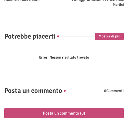
Camellini. Fuori il video
l’omaggio di Loredana Errore a Mia
Martini
p
Potrebbe piacerti
Mostra di più
Error:
Nessun risultato trovato
Posta un commento
0Commenti
Posta un commento (0)