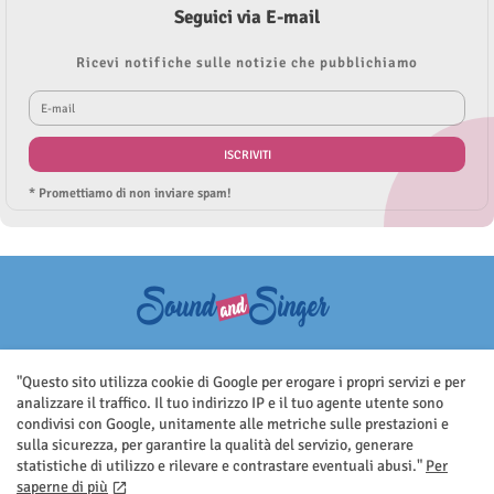
Seguici via E-mail
Ricevi notifiche sulle notizie che pubblichiamo
* Promettiamo di non inviare spam!
Questo sito non rappresenta una testata giornalistica in quanto viene
aggiornato senza nessuna periodicità. Non può pertanto considerarsi
"Questo sito utilizza cookie di Google per erogare i propri servizi e per
un prodotto editoriale ai sensi della legge n.62 del 7.03.2001
analizzare il traffico. Il tuo indirizzo IP e il tuo agente utente sono
condivisi con Google, unitamente alle metriche sulle prestazioni e
sulla sicurezza, per garantire la qualità del servizio, generare
statistiche di utilizzo e rilevare e contrastare eventuali abusi."
Per
saperne di più