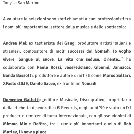
Tony" a San Marino.
A valutare le selezioni sono stati chiamati alcuni professionisti tra
i nomi più importanti nel settore della musica e dello spettacolo:
Andrea Mei
:
e
x tastierista dei
Gang
, produttore artisti italiani e
stranieri, compositore di molti successi dei
Nomadi
,
Io
voglio
vivere
,
Sangue
al
cuore
,
La
vita
che
seduce
,
Oriente
..." ha
collaborato con
Paolo
Rossi
,
Jose
Feliciano
,
Gibonni
,
Jannacci
,
Banda
Bassotti
, produttore e autore di artisti come
Marco
Saltari
,
XFactor
2019
,
Danilo
Sacco
, ex frontman
Nomadi
.
Domenico
Gallotti
:
editore Musicale, Discografico, proprietario
della etichetta discografica
G
Re
c
ords, negli anni ’90 è stato un DJ
producer e remixer di fama Internazionale, con gli pseudonimi di
Mimmo
Mix
e
DeNiro
, tra i remix più importanti quello di
Bob
Marley
,
I know a place
.