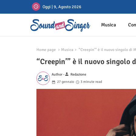
Oggi | 9, Agosto 2026
Musica
Con
Home page
Musica
“Creepin’” è il nuovo singolo di
“Creepin’” è il nuovo singolo
person
Author -
Redazione
27 gennaio
3 minute read