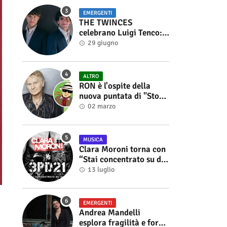
EMERGENTI
THE TWINCES
celebrano Luigi Tenco:
fuori singolo e video di
29 giugno
“Vedrai Vedrai”
ALTRO
RON è l'ospite della
nuova puntata di "Storie
di Musica", in onda sul
02 marzo
canale YouTube di
Alberto Salerno
MUSICA
Clara Moroni torna con
“Stai concentrato su di
me”, il nuovo singolo
13 luglio
feat. 3PD21
EMERGENTI
Andrea Mandelli
esplora fragilità e forza