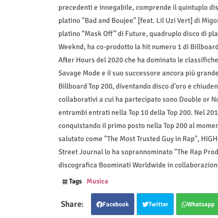
precedenti e innegabile, comprende il quintuplo dis
platino "Bad and Boujee" [feat. Lil Uzi Vert] di Mig
platino “Mask Off” di Future, quadruplo disco di pl
Weeknd, ha co-prodotto la hit numero 1 di Billboard 
After Hours del 2020 che ha dominato le classifiche
Savage Mode e il suo successore ancora più grande 
Billboard Top 200, diventando disco d'oro e chiudend
collaborativi a cui ha partecipato sono Double or 
entrambi entrati nella Top 10 della Top 200. Nel 201
conquistando il primo posto nella Top 200 al moment
salutato come "The Most Trusted Guy in Rap", HIG
Street Journal lo ha soprannominato "The Rap Produ
discografica Boominati Worldwide in collaborazion
Tags
Musica
Facebook
Twitter
Whatsapp