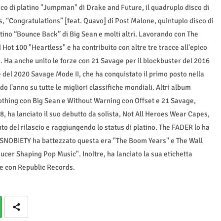
co di platino "Jumpman" di Drake and Future, il quadruplo disco di
os, “Congratulations” [feat. Quavo] di Post Malone, quintuplo disco di
atino “Bounce Back” di Big Sean e molti altri. Lavorando con The
Hot 100 "Heartless" e ha contribuito con altre tre tracce all'epico
. Ha anche unito le forze con 21 Savage per il blockbuster del 2016
del 2020 Savage Mode II, che ha conquistato il primo posto nella
o l'anno su tutte le migliori classifiche mondiali. Altri album
Nothing con Big Sean e Without Warning con Offset e 21 Savage,
8, ha lanciato il suo debutto da solista, Not All Heroes Wear Capes,
o del rilascio e raggiungendo lo status di platino. The FADER lo ha
HSNOBIETY ha battezzato questa era "The Boom Years" e The Wall
cer Shaping Pop Music". Inoltre, ha lanciato la sua etichetta
e con Republic Records.