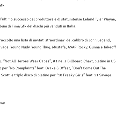
Gfk.
 l’ultimo successo del produttore e dj statunitense Leland Tyler Wayne,
bum di Fimi/Gfk dei dischi più venduti in Italia.
accolto una lista di invitati straordinari del calibro di John Legend,
 Savage, Young Nudy, Young Thug, Mustafa, A$AP Rocky, Gunna e Takeoff
 “Not All Heroes Wear Capes”, #1 nella Billboard Chart, platino in US
no per "No Complaints" feat. Drake & Offset, "Don't Come Out The
cott, e triplo disco di platino per “10 Freaky Girls” feat. 21 Savage.
rown