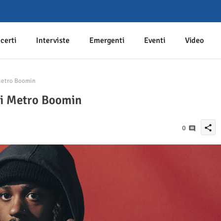
certi
Interviste
Emergenti
Eventi
Video
 Metro Boomin
 di Metro Boomin
share
0