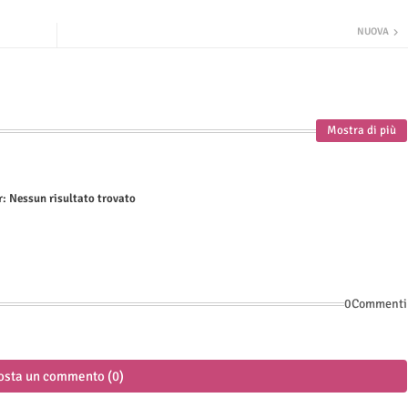
NUOVA
Mostra di più
r:
Nessun risultato trovato
0Commenti
osta un commento (0)