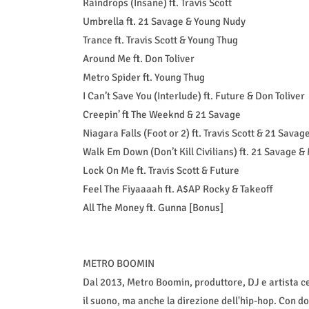
Raindrops (Insane) ft. Travis Scott
Umbrella ft. 21 Savage & Young Nudy
Trance ft. Travis Scott & Young Thug
Around Me ft. Don Toliver
Metro Spider ft. Young Thug
I Can’t Save You (Interlude) ft. Future & Don Toliver
Creepin’ ft The Weeknd & 21 Savage
Niagara Falls (Foot or 2) ft. Travis Scott & 21 Savag
Walk Em Down (Don’t Kill Civilians) ft. 21 Savage &
Lock On Me ft. Travis Scott & Future
Feel The Fiyaaaah ft. A$AP Rocky & Takeoff
All The Money ft. Gunna [Bonus]
METRO BOOMIN
Dal 2013, Metro Boomin, produttore, DJ e artista 
il suono, ma anche la direzione dell'hip-hop. Con do