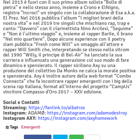
Nel 2013 è fuori con il suo primo album solista "Bolle di
pietra” e nello stesso anno, insieme a Crono e ElNigno,
registra "Incroci" un singolo con la collaborazione di Esa a.k.a.
El Prez. Nel 2016 pubblica l’album “I migliori brani della
nostra vita” e nel 2019 tre singoli che mischiano rap, trap e
canto: “Davvero” con il clarinettista Nino Arcilesi, “Seguime”
e “Non è l’ultimo viaggio” e, insieme al rapper Barile, il brano
“Nel mio quartiere”. Dopo alcune esperienze con il poetry
slam pubblica “Fresh come Will” un omaggio all’attore e
rapper Will Smith che, interpretando se stesso nella sitcom
del 1990 “Willy, il principe di Bel-Air” ha lanciato la sua
carriera e influenzato una generazione col suo modo di fare
dinamico e spensierato. Il rapper siciliano Axy su una
produzione del collettivo Da Monks ne calca la morale positiva
e spensierata. Axy è inoltre autore della web format “Combo
Connecta” che fa incontrare rapper emergenti con i big della
scena rap italiana, format all’interno del progetto “CampUs”
vincitore Compasso d'Oro 2017 – XXV edizione.
Social e Contatti
Streaming:
https://fanlink.to/albatros
Instagram:
ADAMØ:
https://instagram.com/adamodestroy
Instagram AXY:
https://instagram.com/axyhomework
Tags
Emergenti