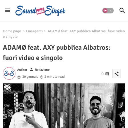
Home page
Emergenti
ADAMØ feat. AXY pubblica Albatros: fuori video
e singolo
ADAMØ feat. AXY pubblica Albatros:
fuori video e singolo
person
Author -
Redazione
share
0
30 gennaio
3 minute read