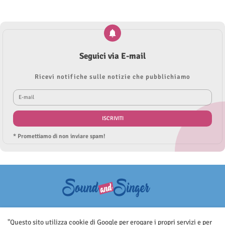
Seguici via E-mail
Ricevi notifiche sulle notizie che pubblichiamo
* Promettiamo di non inviare spam!
Questo sito non rappresenta una testata giornalistica in quanto viene
aggiornato senza nessuna periodicità. Non può pertanto considerarsi
"Questo sito utilizza cookie di Google per erogare i propri servizi e per