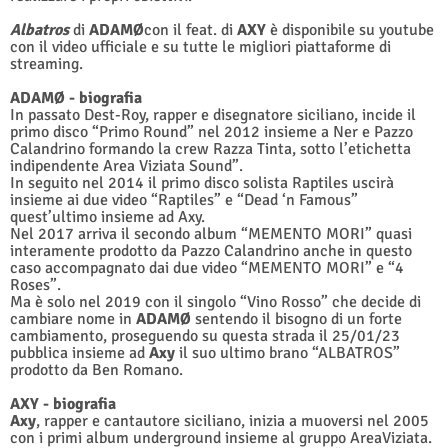
Albatros
di
ADAMØ
con il feat. di
AXY
è disponibile su youtube
con il video ufficiale e su tutte le migliori piattaforme di
streaming.
ADAMØ - biografia
In passato Dest-Roy, rapper e disegnatore siciliano, incide il
primo disco “Primo Round” nel 2012 insieme a Ner e Pazzo
Calandrino formando la crew Razza Tinta, sotto l’etichetta
indipendente Area Viziata Sound”.
In seguito nel 2014 il primo disco solista Raptiles uscirà
insieme ai due video “Raptiles” e “Dead ‘n Famous”
quest’ultimo insieme ad Axy.
Nel 2017 arriva il secondo album “MEMENTO MORI” quasi
interamente prodotto da Pazzo Calandrino anche in questo
caso accompagnato dai due video “MEMENTO MORI” e “4
Roses”.
Ma è solo nel 2019 con il singolo “Vino Rosso” che decide di
cambiare nome in
ADAMØ
sentendo il bisogno di un forte
cambiamento, proseguendo su questa strada il 25/01/23
pubblica insieme ad
Axy
il suo ultimo brano “ALBATROS”
prodotto da Ben Romano.
AXY - biografia
Axy
, rapper e cantautore siciliano, inizia a muoversi nel 2005
con i primi album underground insieme al gruppo AreaViziata.