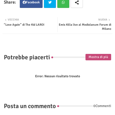
Facebook
Twit
Wha
VECCHIA
NUOVA
“Love Again” di The Kid LAROI
Emis Killa live al Mediolanum Forum di
ter
tsap
Milano
p
Potrebbe piacerti
Mostra di più
Error:
Nessun risultato trovato
Posta un commento
0Commenti