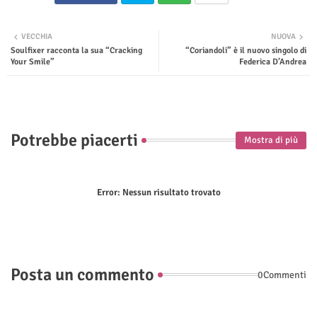
Twit
Wha
VECCHIA
NUOVA
Soulfixer racconta la sua “Cracking
“Coriandoli” è il nuovo singolo di
ter
tsap
Your Smile”
Federica D’Andrea
p
Potrebbe piacerti
Mostra di più
Error:
Nessun risultato trovato
Posta un commento
0Commenti