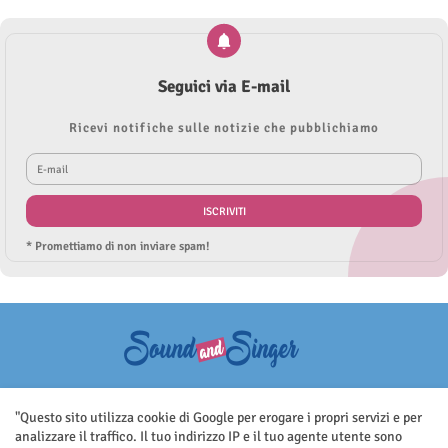
Seguici via E-mail
Ricevi notifiche sulle notizie che pubblichiamo
* Promettiamo di non inviare spam!
Questo sito non rappresenta una testata giornalistica in quanto viene
aggiornato senza nessuna periodicità. Non può pertanto considerarsi
"Questo sito utilizza cookie di Google per erogare i propri servizi e per
un prodotto editoriale ai sensi della legge n.62 del 7.03.2001
analizzare il traffico. Il tuo indirizzo IP e il tuo agente utente sono