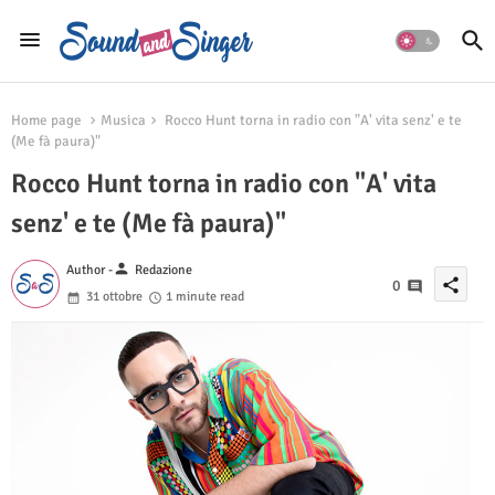
Home page
Musica
Rocco Hunt torna in radio con "A' vita senz' e te
(Me fà paura)"
Rocco Hunt torna in radio con "A' vita
senz' e te (Me fà paura)"
person
Author -
Redazione
share
0
31 ottobre
1 minute read