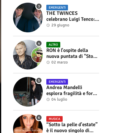
EMERGENTI
THE TWINCES
celebrano Luigi Tenco:
fuori singolo e video di
29 giugno
“Vedrai Vedrai”
ALTRO
RON è l'ospite della
nuova puntata di "Storie
di Musica", in onda sul
02 marzo
canale YouTube di
Alberto Salerno
EMERGENTI
Andrea Mandelli
esplora fragilità e forza
nel videoclip di “Sofia”
04 luglio
MUSICA
“Sotto la pelle d'estate”
è il nuovo singolo di