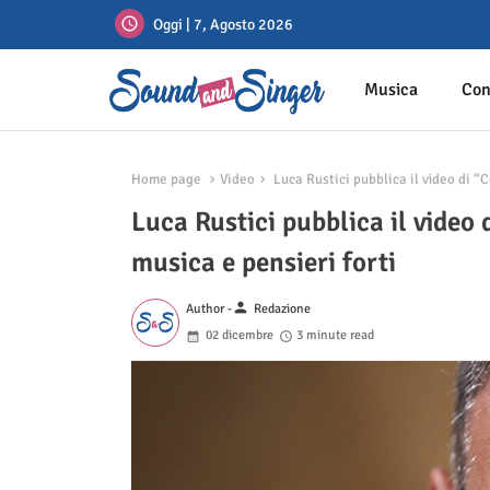
Oggi | 7, Agosto 2026
Musica
Con
Home page
Video
Luca Rustici pubblica il video di “
Luca Rustici pubblica il video
musica e pensieri forti
person
Author -
Redazione
02 dicembre
3 minute read