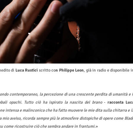
nedito di
Luca Rustici
scritto co
n Philippe Leon
,
già in radio e
disponibile i
mondo contemporaneo, la percezione di una crescente perdita di umanità e i
lobali opachi. Tutto ciò ha ispirato la nascita del brano
-
racconta Luc
one intensa e malinconica che ha fatto muovere le mie dita sulla chitarra e l
a mio avviso, ricorda sempre più le atmosfere distopiche di opere come Blad
 su come ricostruire ciò che sembra andare in frantumi.
»