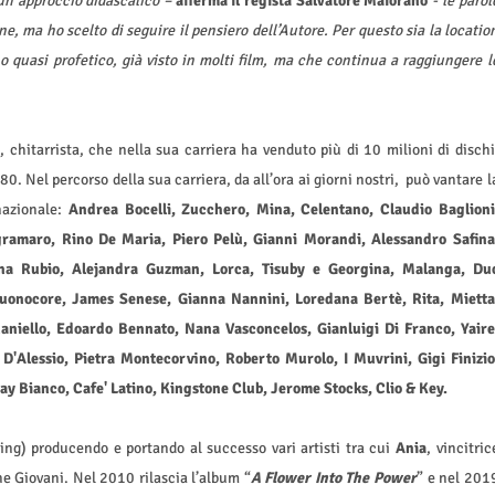
e un approccio didascalico –
afferma il regista Salvatore Maiorano
- le parol
e, ma ho scelto di seguire il pensiero dell’Autore. Per questo sia la locatio
 quasi profetico, già visto in molti film, ma che continua a raggiungere l
, chitarrista, che nella sua carriera ha venduto più di 10 milioni di dischi
0. Nel percorso della sua carriera, da all’ora ai giorni nostri, può vantare l
nazionale:
Andrea Bocelli, Zucchero, Mina, Celentano, Claudio Baglioni
amaro, Rino De Maria, Piero Pelù, Gianni Morandi, Alessandro Safina
ina Rubio, Alejandra Guzman, Lorca, Tisuby e Georgina, Malanga, Du
Buonocore, James Senese, Gianna Nannini, Loredana Bertè, Rita, Mietta
aniello, Edoardo Bennato, Nana Vasconcelos, Gianluigi Di Franco, Yaire
D'Alessio, Pietra Montecorvino, Roberto Murolo, I Muvrini, Gigi Finizio
Kay Bianco, Cafe' Latino, Kingstone Club, Jerome Stocks, Clio & Key.
ing) producendo e portando al successo vari artisti tra cui
Ania
, vincitric
ne Giovani. Nel 2010 rilascia l’album “
A Flower Into The Power
” e nel 201