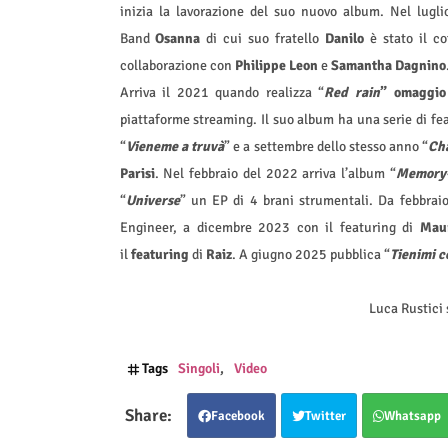
inizia la lavorazione del suo nuovo album. Nel lugli
Band
Osanna
di cui suo fratello
Danilo
è stato il co
collaborazione con
Philippe Leon
e
Samantha Dagnino
Arriva il 2021 quando realizza “
Red rain
” omaggio 
piattaforme streaming. Il suo album ha una serie di fea
“
Vieneme a truvà
” e a settembre dello stesso anno “
Ch
Parisi
. Nel febbraio del 2022 arriva l’album “
Memory-
“
Universe
” un EP di 4 brani strumentali. Da febbrai
Engineer, a dicembre 2023 con il featuring di
Maur
il
featuring
di
Raiz
. A giugno 2025 pubblica “
Tienimi c
Luca Rustici
Tags
Singoli
Video
Facebook
Twitter
Whatsapp