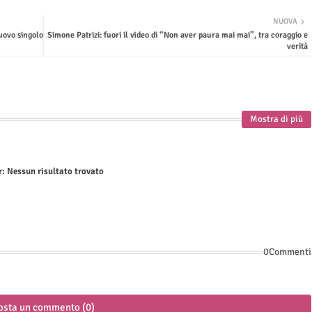
NUOVA
uovo singolo
Simone Patrizi: fuori il video di “Non aver paura mai mai”, tra coraggio e
verità
Mostra di più
r:
Nessun risultato trovato
0Commenti
osta un commento (0)