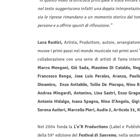
“In questo video la difficoltà principale è stata evitar
nel testo suggeriscono infatti una doppia interpretazion
sia le riprese rimandano a un momento storico dal tono
persone e a offrire spunti di riflessione.”
Luca Rustici,
Artista, Produttore, autore, arrangiatore
muove i primi passi nel mondo musicale nei primi anni ’8
collaborazione con una serie di artisti di fama inter
Marco Mengoni, Giò Sada, Massimo Di Cataldo, Negr
Francesco Renga, Jose Luis Perales, Aranza, Paul
Dinamico, Enzo Avitabile, Tullio De Piscopo, Nino 
Andrea Mingardi, Antonino, Lina Sastri, Enzo Gragn
Antonio Hidalgo, Ivana Spagna, Nino D'Angelo, Gigi 
Serena Autieri, Marcello Pieri, Audio 2, Articolo 31, 
Nel 2004 fonda la
L’n’R Productions
(Label e Publish
della 59° edizione del
Festival di Sanremo
, nella sezio