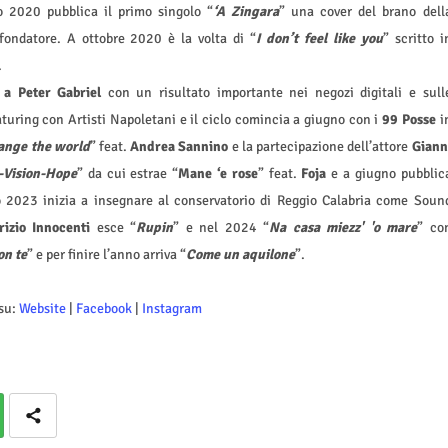
o 2020 pubblica il primo singolo “
‘A Zingara
” una cover del brano dell
fondatore. A ottobre 2020 è la volta di “
I don’t feel like you
” scritto i
.
a Peter Gabriel
con un risultato importante nei negozi digitali e sull
turing con Artisti Napoletani e il ciclo comincia a giugno con i
99 Posse
i
ange the world
” feat.
Andrea Sannino
e la partecipazione dell’attore
Giann
Vision-Hope
” da cui estrae “
Mane ‘e rose
” feat.
Foja
e
a giugno pubblic
o 2023 inizia a insegnare al conservatorio di Reggio Calabria come Soun
izio Innocenti
esce “
Rupin
” e nel 2024 “
Na casa miezz' 'o mare
” co
on te
” e per finire l’anno arriva “
Come un aquilone
”.
 su:
Website
|
Facebook
|
Instagram