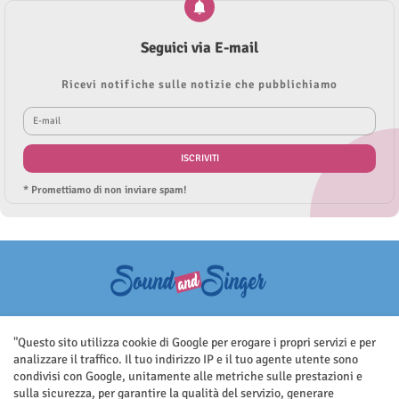
Seguici via E-mail
Ricevi notifiche sulle notizie che pubblichiamo
* Promettiamo di non inviare spam!
Questo sito non rappresenta una testata giornalistica in quanto viene
aggiornato senza nessuna periodicità. Non può pertanto considerarsi
"Questo sito utilizza cookie di Google per erogare i propri servizi e per
un prodotto editoriale ai sensi della legge n.62 del 7.03.2001
analizzare il traffico. Il tuo indirizzo IP e il tuo agente utente sono
condivisi con Google, unitamente alle metriche sulle prestazioni e
sulla sicurezza, per garantire la qualità del servizio, generare