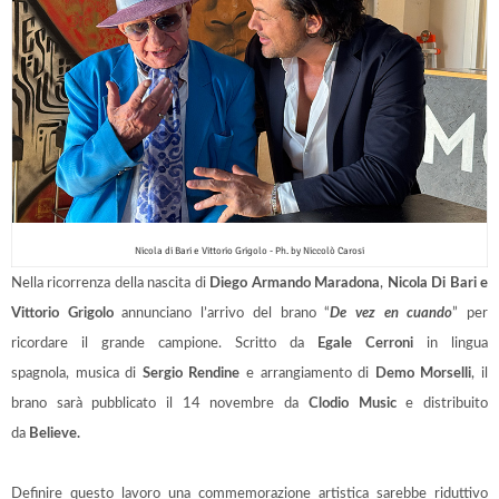
Nicola di Bari e Vittorio Grigolo - Ph. by Niccolò Carosi
Nella ricorrenza della nascita di
Diego Armando Maradona
,
Nicola Di Bari e
Vittorio Grigolo
annunciano l’arrivo del brano “
De vez en cuando
” per
ricordare il grande campione. Scritto
da
Egale Cerroni
in lingua
spagnola,
musica di
Sergio Rendine
e
arrangiamento di
Demo Morselli
, il
brano sarà pubblicato il 14 novembre da
Clodio Music
e distribuito
da
Believe.
Definire questo lavoro una commemorazione artistica sarebbe riduttivo