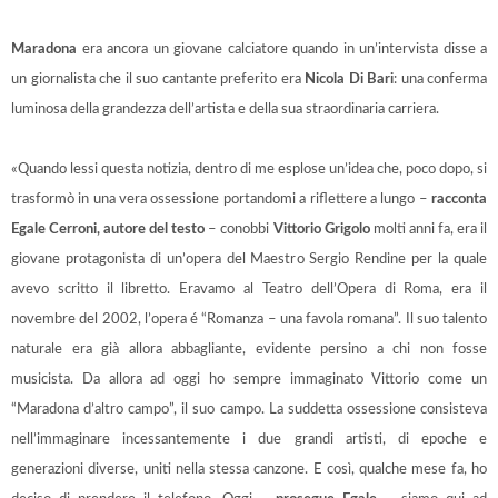
Maradona
era ancora un giovane calciatore quando in un’intervista disse a
un giornalista che il suo cantante preferito
era
Nicola Di Bari
: una conferma
luminosa della grandezza dell’artista e della sua straordinaria carriera.
«Quando lessi questa notizia, dentro di me esplose un’idea che, poco dopo, si
trasformò in una vera ossessione portandomi a riflettere a lungo –
racconta
Egale Cerroni, autore del testo
– conobbi
Vittorio Grigolo
molti anni fa, era il
giovane protagonista di un’opera del Maestro Sergio Rendine per la quale
avevo scritto il libretto. Eravamo al Teatro dell’Opera di Roma, era il
novembre del 2002, l’opera é “Romanza – una favola romana”. Il suo talento
naturale era già allora abbagliante, evidente persino a chi non fosse
musicista. Da allora ad oggi ho sempre immaginato Vittorio come un
“Maradona d’altro campo”, il suo campo. La suddetta ossessione consisteva
nell’immaginare incessantemente i due grandi artisti, di epoche e
generazioni diverse, uniti nella stessa canzone. E così, qualche mese fa, ho