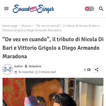
Home page
Musica
“De vez en cuando”, il tributo di Nicola Di Bari e
Vittorio Grigolo a Diego Armando Maradona
“De vez en cuando”, il tributo di Nicola Di
Bari e Vittorio Grigolo a Diego Armando
Maradona
person
Author -
Redazione
share
0
04 novembre
3 minute read