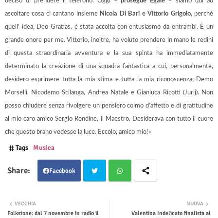
deciso di prendere il telefono. Oggi –
prosegue Egale
– siamo qui ad
ascoltare cosa ci cantano insieme
Nicola Di Bari e Vittorio Grigolo
, perché
quell’ idea, Deo Gratias, è stata accolta con entusiasmo da entrambi. È un
grande onore per me. Vittorio, inoltre, ha voluto prendere in mano le redini
di questa straordinaria avventura e la sua spinta ha immediatamente
determinato la creazione di una squadra fantastica a cui, personalmente,
desidero esprimere tutta la mia stima e tutta la mia riconoscenza: Demo
Morselli, Nicodemo Scilanga, Andrea Natale e Gianluca Ricotti (Jurij). Non
posso chiudere senza rivolgere un pensiero colmo d’affetto e di gratitudine
al mio caro amico Sergio Rendine, il Maestro. Desiderava con tutto il cuore
che questo brano vedesse la luce. Eccolo, amico mio!»
Tags
Musica
Facebook
Twit
Wha
VECCHIA
NUOVA
Folkstone: dal 7 novembre in radio il
Valentina Indelicato finalista al
ter
tsap