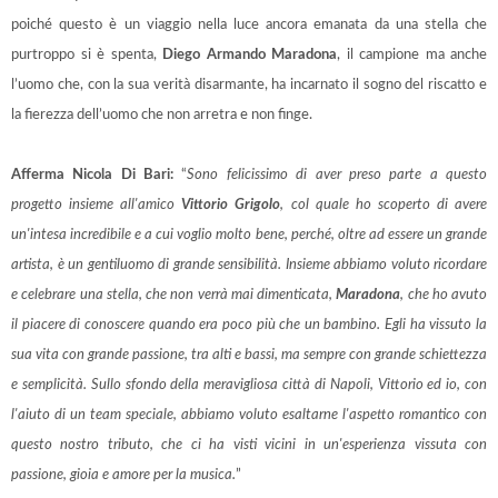
poiché questo è un viaggio nella luce ancora emanata da una stella che
purtroppo si è spenta,
Diego Armando Maradona
, il campione ma anche
l’uomo che, con la sua verità disarmante, ha incarnato il sogno del riscatto e
la fierezza dell’uomo che non arretra e non finge.
Afferma Nicola Di Bari:
“
Sono felicissimo di aver preso parte a questo
progetto insieme all'amico
Vittorio Grigolo
, col quale ho scoperto di avere
un'intesa incredibile e a cui voglio molto bene, perché, oltre ad essere un grande
artista, è un gentiluomo di grande sensibilità. Insieme abbiamo voluto ricordare
e celebrare una stella, che non verrà mai dimenticata,
Maradona
, che ho avuto
il piacere di conoscere quando era poco più che un bambino. Egli ha vissuto la
sua vita con grande passione, tra alti e bassi, ma sempre con grande schiettezza
e semplicità. Sullo sfondo della meravigliosa città di Napoli, Vittorio ed io, con
l'aiuto di un team speciale, abbiamo voluto esaltarne l'aspetto romantico con
questo nostro tributo, che ci ha visti vicini in un'esperienza vissuta con
passione, gioia e amore per la musica.
”