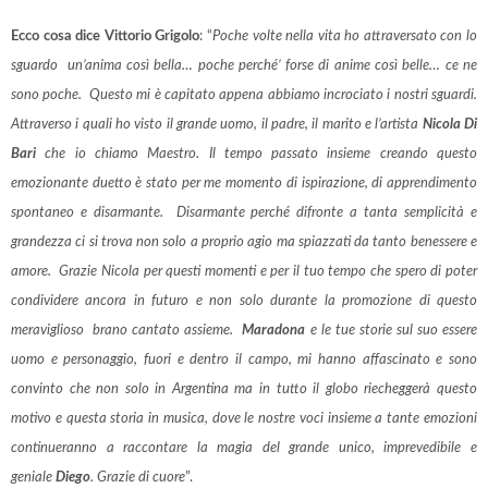
Ecco cosa dice Vittorio Grigolo
: “
Poche volte nella vita ho attraversato con lo
sguardo un’anima così bella… poche perché’ forse di anime così belle… ce ne
sono poche. Questo mi è capitato appena abbiamo incrociato i nostri sguardi.
Attraverso i quali ho visto il grande uomo, il padre, il marito e l’artista
Nicola Di
Bari
che io chiamo Maestro. Il tempo passato insieme creando questo
emozionante duetto è stato per me momento di ispirazione, di apprendimento
spontaneo e disarmante. Disarmante perché difronte a tanta semplicità e
grandezza ci si trova non solo a proprio agio ma spiazzati da tanto benessere e
amore. Grazie Nicola per questi momenti e per il tuo tempo che spero di poter
condividere ancora in futuro e non solo durante la promozione di questo
meraviglioso brano cantato assieme.
Maradona
e le tue storie sul suo essere
uomo e personaggio, fuori e dentro il campo, mi hanno affascinato e sono
convinto che non solo in Argentina ma in tutto il globo riecheggerà questo
motivo e questa storia in musica, dove le nostre voci insieme a tante emozioni
continueranno a raccontare la magia del grande unico, imprevedibile e
geniale
Diego
. Grazie di cuore
”.