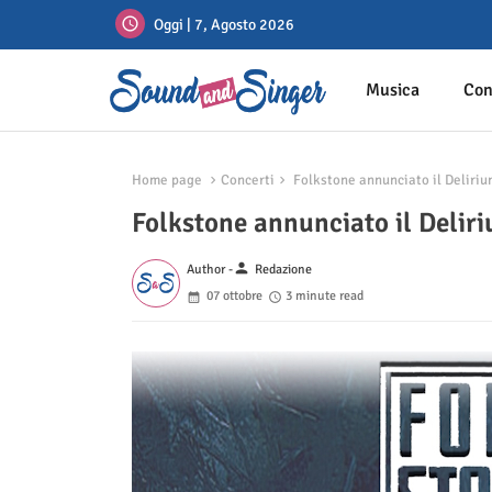
Oggi | 7, Agosto 2026
Musica
Con
Home page
Concerti
Folkstone annunciato il Delirium
Folkstone annunciato il Deliri
person
Author -
Redazione
07 ottobre
3 minute read