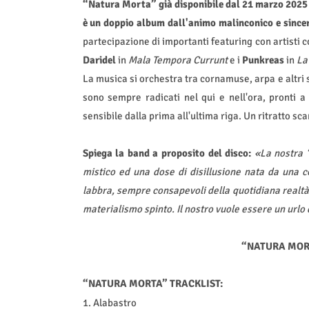
“Natura Morta” già disponibile dal 21 marzo 2025 su
è un doppio album dall'animo malinconico e sincer
partecipazione di importanti featuring con artisti 
Daridel
in
Mala Tempora Currunt
e i
Punkreas
in
La
La musica si orchestra tra cornamuse, arpa e altri st
sono sempre radicati nel qui e nell'ora, pronti a
sensibile dalla prima all'ultima riga. Un ritratto s
Spiega la band a proposito del disco:
«La nostra 
mistico ed una dose di disillusione nata da una co
labbra, sempre consapevoli della quotidiana realtà
materialismo spinto. Il nostro vuole essere un url
“NATURA MORTA
“NATURA MORTA” TRACKLIST:
1. Alabastro