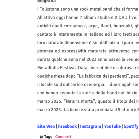
Biografia
I Folkstone sono una rock metal band che si forma
All'attivo oggi hanno 7 album studio e 2 DVD live.
antichi quali cornamuse, arpa, flauti, bouzouki, gh
cantato è interamente in italiano ed i loro testi sono
loro naturale dimensione è sin dall'inizio il puro l
potenza ed espressività maturata attraverso cent
durata qualche anno nel 2023 annunciano la reunion
MetalItalia Festival. Data l'incredibile e calorosa r
qualche mese dopo “La fabbrica dei perdenti”, pezzo
il locale sold out carico di energia.
I due singoli so
che hanno segnato la storia della band dall'inizio
marzo 2025. "Natura Morta", questo il titolo del 
marzo 2025.
La band è stata premiata il 5 ottobre 
Sito Web
|
Facebook
|
Instagram
|
YouTube
|
Spotify
Tags
Concerti