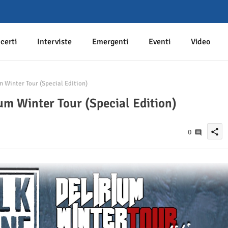
certi
Interviste
Emergenti
Eventi
Video
 Winter Tour (Special Edition)
um Winter Tour (Special Edition)
share
0