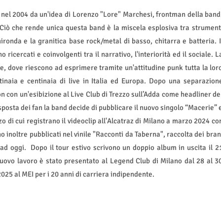
 nel 2004 da un'idea di Lorenzo "Lore" Marchesi, frontman della band
 Ciò che rende unica questa band è la miscela esplosiva tra strument
ironda e la granitica base rock/metal di basso, chitarra e batteria. I
 ricercati e coinvolgenti tra il narrativo, l'interiorità ed il sociale. L
ive, dove riescono ad esprimere tramite un'attitudine punk tutta la lor
inaia e centinaia di live in Italia ed Europa. Dopo una separazion
 con un'esibizione al Live Club di Trezzo sull’Adda come headliner de
isposta dei fan la band decide di pubblicare il nuovo singolo “Macerie” 
 di cui registrano il videoclip all'Alcatraz di Milano a marzo 2024 co
no inoltre pubblicati nel vinile "Racconti da Taberna", raccolta dei bran
 ad oggi.
Dopo il tour estivo scrivono un doppio album in uscita il 2
nuovo lavoro è stato presentato al Legend Club di Milano dal 28 al 3
2025 al MEI per i 20 anni di carriera indipendente.