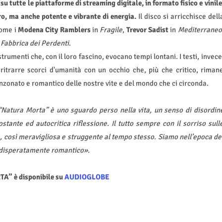
 tutte le piattaforme di streaming digitale, in formato fisico e vinile
o, ma anche potente e vibrante di energia.
Il disco
si arricchisce dell
come i
Modena City Ramblers
in
Fragile
,
Trevor Sadist
in
Mediterraneo
 Fabbrica dei Perdenti
.
rumenti che, con il loro fascino, evocano tempi lontani. I testi, invece
 ritrarre scorci d'umanità con un occhio che, più che critico, riman
canzonato e romantico delle nostre vite e del mondo che ci circonda.
“Natura Morta” è uno sguardo perso nella vita, un senso di disordin
stante ed autocritica riflessione. Il tutto sempre con il sorriso sull
, così meravigliosa e struggente al tempo stesso. Siamo nell’epoca de
o disperatamente romantico».
” è disponibile su
AUDIOGLOBE