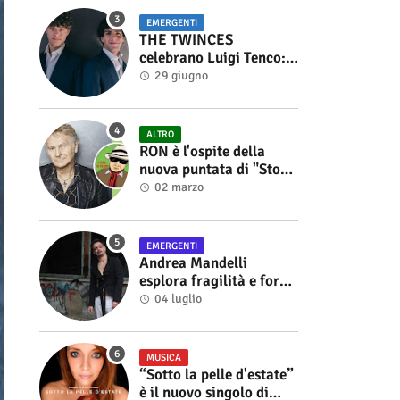
EMERGENTI
THE TWINCES
celebrano Luigi Tenco:
fuori singolo e video di
29 giugno
“Vedrai Vedrai”
ALTRO
RON è l'ospite della
nuova puntata di "Storie
di Musica", in onda sul
02 marzo
canale YouTube di
Alberto Salerno
EMERGENTI
Andrea Mandelli
esplora fragilità e forza
nel videoclip di “Sofia”
04 luglio
MUSICA
“Sotto la pelle d'estate”
è il nuovo singolo di