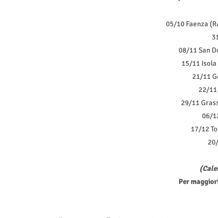
05/10 Faenza (RA
31
08/11 San Do
15/11 Isola 
21/11 G
22/11 
29/11 Grass
06/1
17/12 To
20/
(Cale
Per maggiori