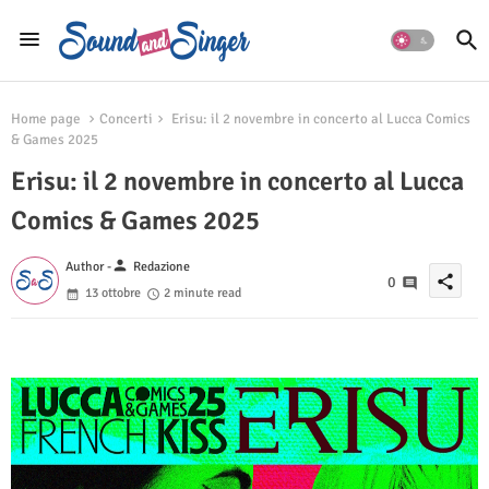
Home page
Concerti
Erisu: il 2 novembre in concerto al Lucca Comics
& Games 2025
Erisu: il 2 novembre in concerto al Lucca
Comics & Games 2025
person
Author -
Redazione
share
0
13 ottobre
2 minute read