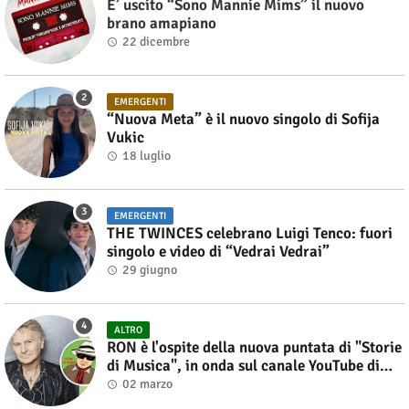
E’ uscito “Sono Mannie Mims” il nuovo
brano amapiano
22 dicembre
EMERGENTI
“Nuova Meta” è il nuovo singolo di Sofija
Vukic
18 luglio
EMERGENTI
THE TWINCES celebrano Luigi Tenco: fuori
singolo e video di “Vedrai Vedrai”
29 giugno
ALTRO
RON è l'ospite della nuova puntata di "Storie
di Musica", in onda sul canale YouTube di
Alberto Salerno
02 marzo