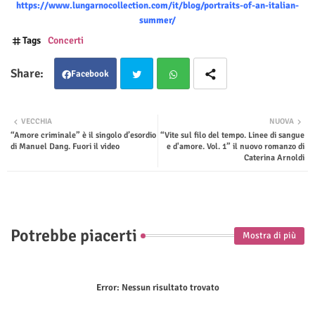
https://www.lungarnocollection.com/it/blog/portraits-of-an-italian-
summer/
Tags
Concerti
Facebook
Twit
Wha
VECCHIA
NUOVA
“Amore criminale” è il singolo d’esordio
“Vite sul filo del tempo. Linee di sangue
ter
tsap
di Manuel Dang. Fuori il video
e d'amore. Vol. 1” il nuovo romanzo di
Caterina Arnoldi
p
Potrebbe piacerti
Mostra di più
Error:
Nessun risultato trovato