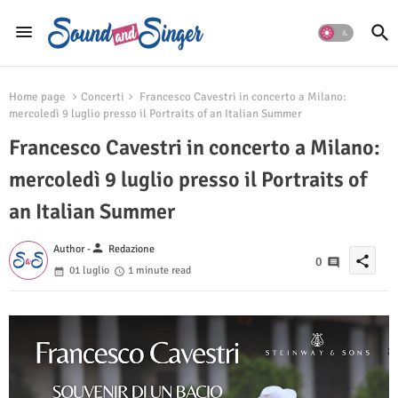
Home page
Concerti
Francesco Cavestri in concerto a Milano:
mercoledì 9 luglio presso il Portraits of an Italian Summer
Francesco Cavestri in concerto a Milano:
mercoledì 9 luglio presso il Portraits of
an Italian Summer
person
Author -
Redazione
share
0
01 luglio
1 minute read