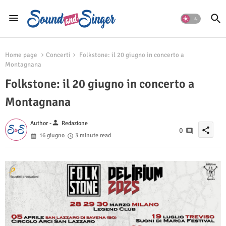
Home page
Concerti
Folkstone: il 20 giugno in concerto a
Montagnana
Folkstone: il 20 giugno in concerto a
Montagnana
person
Author -
Redazione
share
0
16 giugno
3 minute read