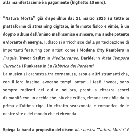
alla manifestazione è a pagamento (biglietto 10 euro).
“Natura Morta” già disponibile dal 21 marzo 2025 su tutte le
piattaforme di streaming digitale, in formato fisico e vinile, è un
doppio album dall'animo malinconico e sincero, ma anche potente
e vibrante di energia.
Il disco
si arricchisce della partecipazione di
importanti featuring con artisti come i
Modena City Ramblers
in
Fragile
,
Trevor Sadist
in
Mediterraneo
,
Daridel
in
Mala Tempora
Currunt
e i
Punkreas
in
La Fabbrica dei Perdenti
.
La musica si orchestra tra cornamuse, arpa e altri strumenti che,
con il loro fascino, evocano tempi lontani. I testi, invece, sono
sempre radicati nel qui e nell'ora, pronti a ritrarre scorci
d'umanità con un occhio che, più che critico, rimane sensibile dalla
prima all'ultima riga. Un ritratto scanzonato e romantico delle
nostre vite e del mondo che ci circonda.
Spiega la band a proposito del disco:
«La nostra “Natura Morta” è