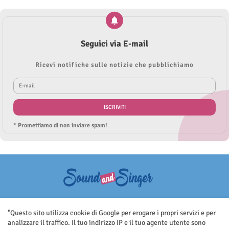
Seguici via E-mail
Ricevi notifiche sulle notizie che pubblichiamo
* Promettiamo di non inviare spam!
Questo sito non rappresenta una testata giornalistica in quanto viene
aggiornato senza nessuna periodicità. Non può pertanto considerarsi
"Questo sito utilizza cookie di Google per erogare i propri servizi e per
un prodotto editoriale ai sensi della legge n.62 del 7.03.2001
analizzare il traffico. Il tuo indirizzo IP e il tuo agente utente sono