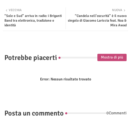
Twit
Wha
VECCHIA
NUOVA
“Sole e Sud” arriva in radio: i Briganti
“Candela nell'oscurità” è il nuovo
ter
tsap
Band tra elettronica, tradizione e
singolo di Giacomo Lariccia feat. Noa &
identità
Mira Awad
p
Potrebbe piacerti
Mostra di più
Error:
Nessun risultato trovato
Posta un commento
0Commenti