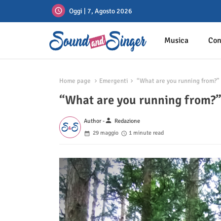
Oggi | 7, Agosto 2026
Musica
Con
Home page
Emergenti
“What are you running from?” è
“What are you running from?” 
person
Author -
Redazione
29 maggio
1 minute read