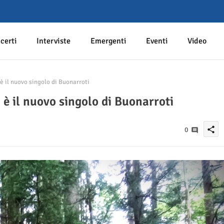
certi
Interviste
Emergenti
Eventi
Video
 il nuovo singolo di Buonarroti
è il nuovo singolo di Buonarroti
share
0