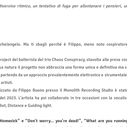
iversivo ritmico, un tentativo di fuga per allontanare i pensieri, u
helangelo. Ma ti sbagli perché è Filippo, meno noto cospirator
oject del batterista del trio Chaos Conspiracy, stavolta alle prese co
a natura il progetto non abbraccia una forma unica e definitiva ma s
 partendo da un approccio prevalentemente elettronico e strumentale
artisti.
erizzato da Filippo Buono presso il Monolith Recording Studio è stat
l 2023. L’artista ha poi collaborato in tre occasioni con la vocalis
diot, Distance e Guiding light.
“Homesick” e “Don't worry… you're dead!”, “What are you runnin