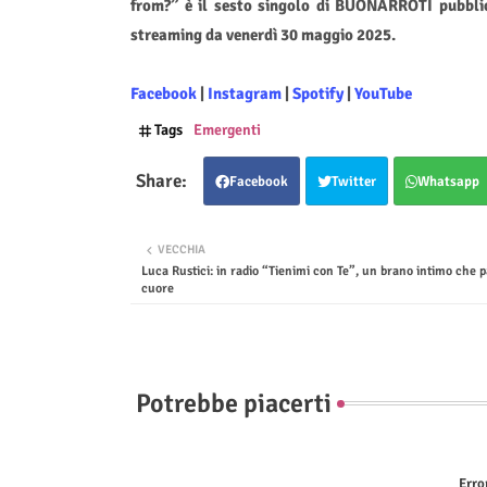
from?” è il sesto singolo di BUONARROTI pubblica
streaming da venerdì 30 maggio 2025.
Facebook
|
Instagram
|
Spotify
|
YouTube
Tags
Emergenti
Facebook
Twitter
Whatsapp
VECCHIA
Luca Rustici: in radio “Tienimi con Te”, un brano intimo che p
cuore
Potrebbe piacerti
Erro