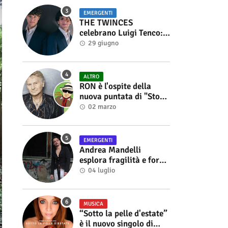
EMERGENTI
THE TWINCES
celebrano Luigi Tenco:
fuori singolo e video di
29 giugno
“Vedrai Vedrai”
ALTRO
RON è l'ospite della
nuova puntata di "Storie
di Musica", in onda sul
02 marzo
canale YouTube di
Alberto Salerno
EMERGENTI
Andrea Mandelli
esplora fragilità e forza
nel videoclip di “Sofia”
04 luglio
MUSICA
“Sotto la pelle d'estate”
è il nuovo singolo di