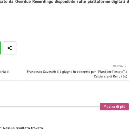
to da Overdub Recordings disponibile sulle piattaforme digitali d
NUOVA
arla al
Francesco Cavestri: il 4 giugno in concerto per "Piani per l'estate" a
Calderara di Reno (Bo)
Mostra di più
r:
Nessun risultato trovato