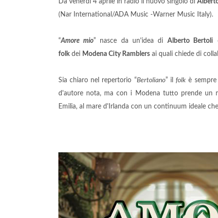
Da venerdì 4 aprile in radio il nuovo singolo di
Alberto
(Nar International/ADA Music -Warner Music Italy).
“
Amore mio
” nasce da un'idea di
Alberto Bertoli
c
folk
dei
Modena City Ramblers
ai quali chiede di colla
Sia chiaro nel repertorio “
Bertoliano
” il
folk
è sempre s
d'autore nota, ma con i Modena tutto prende un mera
Emilia, al mare d'Irlanda con un continuum ideale che