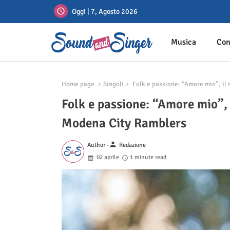
Oggi | 7, Agosto 2026
Musica
Con
Home page
Singoli
Folk e passione: “Amore mio”, il 
Folk e passione: “Amore mio”, 
Modena City Ramblers
person
Author -
Redazione
02 aprile
1 minute read