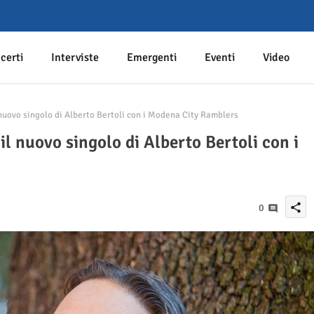
certi
Interviste
Emergenti
Eventi
Video
nuovo singolo di Alberto Bertoli con i Modena City Ramblers
il nuovo singolo di Alberto Bertoli con i
share
0