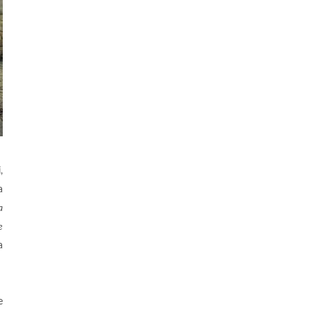
,
a
a
e
a
e