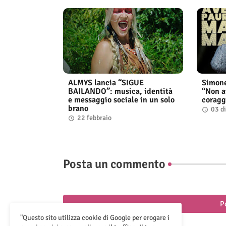
ALMYS lancia “SIGUE
Simone 
BAILANDO”: musica, identità
“Non a
e messaggio sociale in un solo
coragg
brano
03 d
22 febbraio
Posta un commento
P
"Questo sito utilizza cookie di Google per erogare i