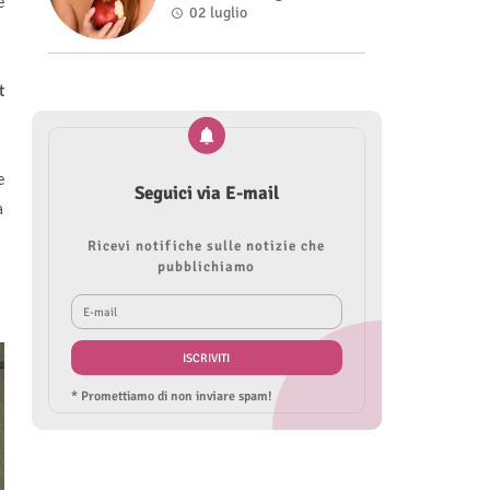
e
Roberta Modìgliani
02 luglio
t
e
Seguici via E-mail
a
Ricevi notifiche sulle notizie che
pubblichiamo
* Promettiamo di non inviare spam!