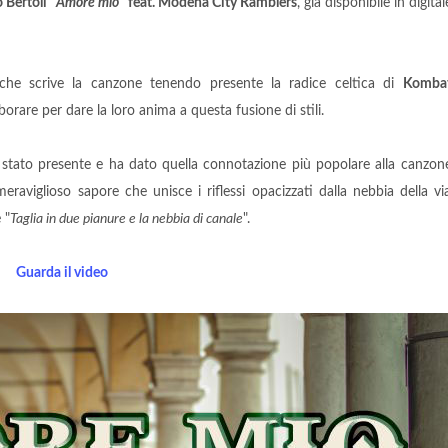
 Bertoli
“
Amore mio
”
feat. Modena City Ramblers
, già disponibile in digital
he scrive la canzone tenendo presente la radice celtica di
Komba
borare per dare la loro anima a questa fusione di stili.
tato presente e ha dato quella connotazione più popolare alla canzon
viglioso sapore che unisce i riflessi opacizzati dalla nebbia della vi
 "
Taglia in due pianure e la nebbia di canale
".
Guarda il video