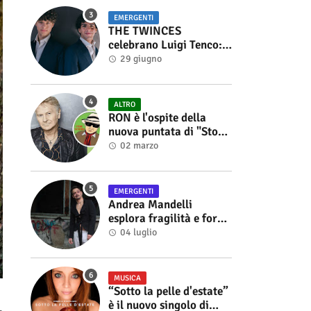
EMERGENTI
THE TWINCES
celebrano Luigi Tenco:
fuori singolo e video di
29 giugno
“Vedrai Vedrai”
ALTRO
RON è l'ospite della
nuova puntata di "Storie
di Musica", in onda sul
02 marzo
canale YouTube di
Alberto Salerno
EMERGENTI
Andrea Mandelli
esplora fragilità e forza
nel videoclip di “Sofia”
04 luglio
MUSICA
“Sotto la pelle d'estate”
è il nuovo singolo di