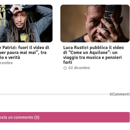
Patrizi: fuori il video di
Luca Rustici pubblica il video
ver paura mai mai”, tra
di “Come un Aquilone”: un
io e verità
viaggio tra musica e pensieri
forti
icembre
02 dicembre
0Commenti
osta un commento (0)