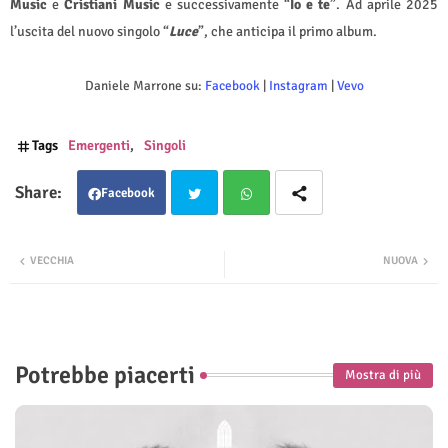
Music
e
Cristiani Music
e successivamente “
Io e te
”. Ad aprile 2025
l’uscita del nuovo singolo “
Luce
”, che anticipa il primo album.
Daniele Marrone su:
Facebook
|
Instagram
|
Vevo
Tags
Emergenti
Singoli
Facebook
Twit
Wha
VECCHIA
NUOVA
ter
tsap
p
Potrebbe piacerti
Mostra di più