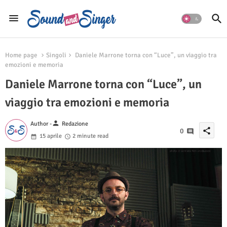
Home page
Singoli
Daniele Marrone torna con “Luce”, un viaggio tra
emozioni e memoria
Daniele Marrone torna con “Luce”, un
viaggio tra emozioni e memoria
person
Author -
Redazione
share
0
15 aprile
2 minute read