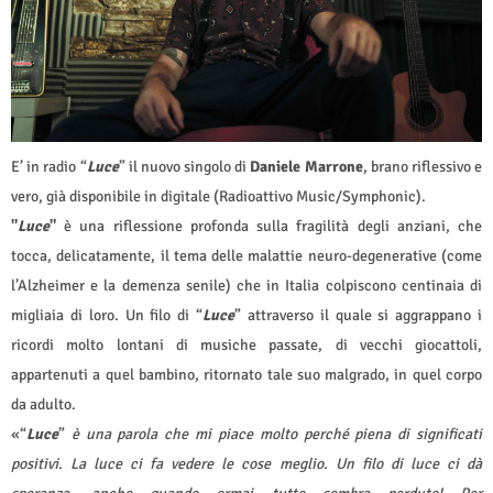
E’ in radio “
Luce
” il nuovo singolo di
Daniele Marrone
, brano riflessivo e
vero, già disponibile in digitale (Radioattivo Music/Symphonic).
"
Luce
"
è una riflessione profonda sulla fragilità degli anziani, che
tocca, delicatamente, il tema delle malattie neuro-degenerative (come
l’Alzheimer e la demenza senile) che in Italia colpiscono centinaia di
migliaia di loro. Un filo di “
Luce
” attraverso il quale si aggrappano i
ricordi molto lontani di musiche passate, di vecchi giocattoli,
appartenuti a quel bambino, ritornato tale suo malgrado, in quel corpo
da adulto.
«“
Luce
”
è una parola che mi piace molto perché piena di significati
positivi. La luce ci fa vedere le cose meglio. Un filo di luce ci dà