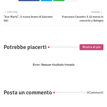
Twit
Wha
VECCHIA
NUOVA
“Ave Maria”, il nuovo brano di Giacomo
Francesco Cavestri: il 22 marzo in
ter
tsap
Voli
concerto a Bologna
p
Potrebbe piacerti
Mostra di più
Error:
Nessun risultato trovato
Posta un commento
0Commenti