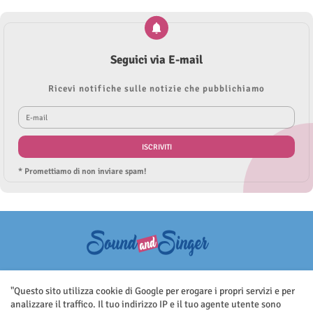
Seguici via E-mail
Ricevi notifiche sulle notizie che pubblichiamo
* Promettiamo di non inviare spam!
Questo sito non rappresenta una testata giornalistica in quanto viene
aggiornato senza nessuna periodicità. Non può pertanto considerarsi
"Questo sito utilizza cookie di Google per erogare i propri servizi e per
un prodotto editoriale ai sensi della legge n.62 del 7.03.2001
analizzare il traffico. Il tuo indirizzo IP e il tuo agente utente sono