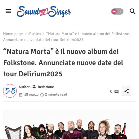
Home page
Musica
“Natura Morta” è il nuovo album dei Folkstone.
Annunciate nuove date del tour Delirium2025
“Natura Morta” è il nuovo album dei
Folkstone. Annunciate nuove date del
tour Delirium2025
person
Author -
Redazione
share
0
18 marzo
2 minute read