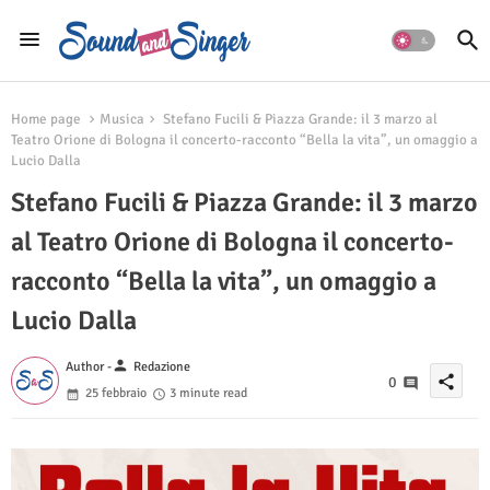
Home page
Musica
Stefano Fucili & Piazza Grande: il 3 marzo al
Teatro Orione di Bologna il concerto-racconto “Bella la vita”, un omaggio a
Lucio Dalla
Stefano Fucili & Piazza Grande: il 3 marzo
al Teatro Orione di Bologna il concerto-
racconto “Bella la vita”, un omaggio a
Lucio Dalla
person
Author -
Redazione
share
0
25 febbraio
3 minute read