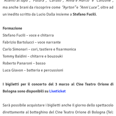
“Attenti al lupo”, “Futura”, “Caruso”, “Anna e Marco” e “Canzone”
,
ma anche brani da riscoprire come
“Ayrton”
e
“Anni Luce”
, oltre ad
un inedito scritto da Lucio Dalla insieme a
Stefano Fucili
.
Formazione
Stefano Fucili – voce e chitarra
Fabrizio Bartolucci – voce narrante
Carlo Simonari – cori, tastiere e fisarmonica
Tommy Baldini – chitarre e bouzouki
Roberto Panaroni – basso
Luca Giavon – batteria e percussioni
I biglietti per il concerto del 3 marzo al Cine Teatro Orione di
Bologna sono disponibili su
Liveticket
Sarà possibile acquistare i biglietti anche il giorno dello spettacolo
direttamente al botteghino del Cine Teatro Orione di Bologna (Tel: