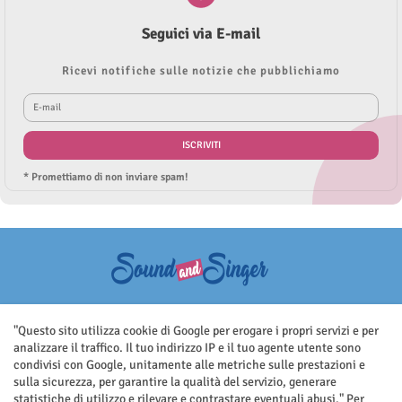
Seguici via E-mail
Ricevi notifiche sulle notizie che pubblichiamo
* Promettiamo di non inviare spam!
Questo sito non rappresenta una testata giornalistica in quanto viene
aggiornato senza nessuna periodicità. Non può pertanto considerarsi
"Questo sito utilizza cookie di Google per erogare i propri servizi e per
un prodotto editoriale ai sensi della legge n.62 del 7.03.2001
analizzare il traffico. Il tuo indirizzo IP e il tuo agente utente sono
condivisi con Google, unitamente alle metriche sulle prestazioni e
sulla sicurezza, per garantire la qualità del servizio, generare
statistiche di utilizzo e rilevare e contrastare eventuali abusi."
Per