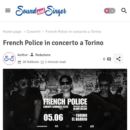
Home page
Concerti
French Police in concerto a Torino
French Police in concerto a Torino
person
Author -
Redazione
share
0
26 febbraio
1 minute read