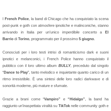
I
French Police
, la band di Chicago che ha conquistato la scena
post-punk e goth con atmosfere ipnotiche e malinconiche, stanno
arrivando in Italia per un’unico imperdibile concerto a
El
Barrio
di
Torino
, programmato per il prossimo
5 giugno
.
Conosciuti per i loro testi intrisi di romanticismo dark e suoni
ipnotici e melanconici, i French Police hanno conquistato il
pubblico con il loro ultimo album
BULLY
,
preceduto dal singolo
“
Dance to Play
”, tanto melodico e inquietante quanto carico di un
ritmo irresistibile. È una sintesi delle loro radici darkwave e di
sonorità moderne, più mature e sfumate.
Grazie a brani come “
Vampiro”
e
“Hidalgo”
, la band ha
raggiunto un’inaspettata viralità su
TikTok
nelle community goth e