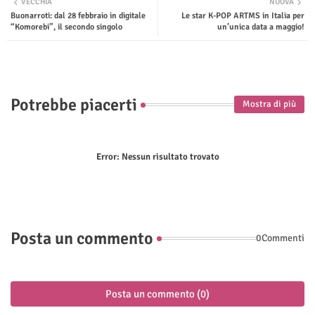
VECCHIA
NUOVA
Buonarroti: dal 28 febbraio in digitale
Le star K-POP ARTMS in Italia per
ter
tsap
“Komorebi”, il secondo singolo
un’unica data a maggio!
p
Potrebbe piacerti
Mostra di più
Error:
Nessun risultato trovato
Posta un commento
0Commenti
Posta un commento (0)