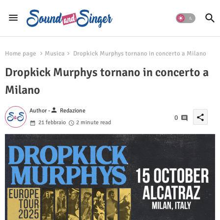
Home page
Musica
Dropkick Murphys tornano in concerto a Milano
Dropkick Murphys tornano in concerto a
Milano
person
Author -
Redazione
share
0
21 febbraio
2 minute read