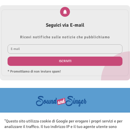
Seguici via E-mail
Ricevi notifiche sulle notizie che pubblichiamo
* Promettiamo di non inviare spam!
Questo sito non rappresenta una testata giornalistica in quanto viene
aggiornato senza nessuna periodicità. Non può pertanto considerarsi
"Questo sito utilizza cookie di Google per erogare i propri servizi e per
un prodotto editoriale ai sensi della legge n.62 del 7.03.2001
analizzare il traffico. Il tuo indirizzo IP e il tuo agente utente sono