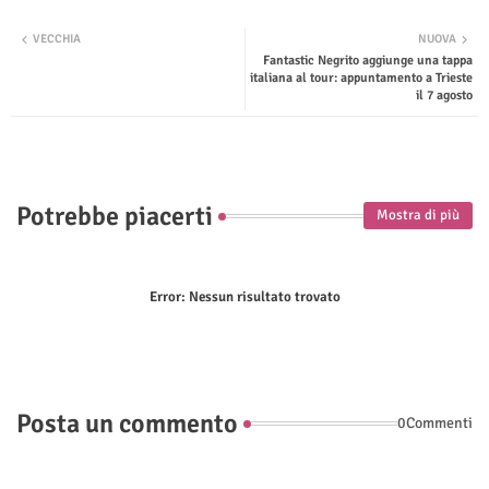
Twit
Wha
VECCHIA
NUOVA
Fantastic Negrito aggiunge una tappa
ter
tsap
italiana al tour: appuntamento a Trieste
il 7 agosto
p
Potrebbe piacerti
Mostra di più
Error:
Nessun risultato trovato
Posta un commento
0Commenti