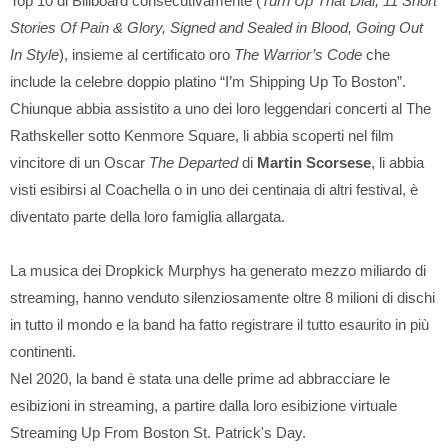
Top 10 di Billboard consecutivamente (
Turn Up That Dial, 11 Short
Stories Of Pain & Glory, Signed and Sealed in Blood, Going Out
In Style
), insieme al certificato oro
The Warrior’s Code
che
include la celebre doppio platino “I’m Shipping Up To Boston”.
Chiunque abbia assistito a uno dei loro leggendari concerti al The
Rathskeller sotto Kenmore Square, li abbia scoperti nel film
vincitore di un Oscar
The Departed
di
Martin Scorsese
, li abbia
visti esibirsi al Coachella o in uno dei centinaia di altri festival, è
diventato parte della loro famiglia allargata.
La musica dei Dropkick Murphys ha generato mezzo miliardo di
streaming, hanno venduto silenziosamente oltre 8 milioni di dischi
in tutto il mondo e la band ha fatto registrare il tutto esaurito in più
continenti.
Nel 2020, la band è stata una delle prime ad abbracciare le
esibizioni in streaming, a partire dalla loro esibizione virtuale
Streaming Up From Boston St. Patrick's Day.