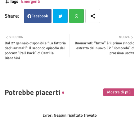
Tags
Emergenti
Facebook
Twit
Wha
VECCHIA
NUOVA
Dal 27 gennaio disponibile “La fattoria
Buonarroti: “Intro” è il primo singolo
ter
tsap
degli animali”: il secondo episodio del
estratto dal nuovo EP “Komorebi” di
podcast “Call Back” di Camilla
prossima uscita
p
Bianchini
Potrebbe piacerti
Mostra di più
Error:
Nessun risultato trovato