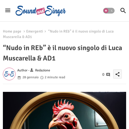
Home page
Emergenti
“Nudo in REb” è il nuovo singolo di Luca
Muscarella & AD1
“Nudo in REb” è il nuovo singolo di Luca
Muscarella & AD1
person
Author -
Redazione
share
0
28 gennaio
2 minute read