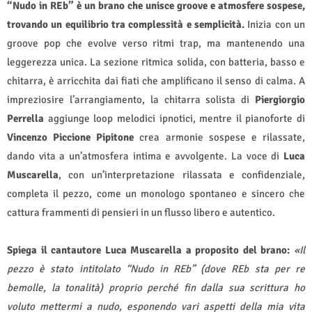
“Nudo in REb” è un brano che unisce groove e atmosfere sospese,
trovando un equilibrio tra complessità e semplicità.
Inizia con un
groove pop che evolve verso ritmi trap, ma mantenendo una
leggerezza unica. La sezione ritmica solida, con batteria, basso e
chitarra, è arricchita dai fiati che amplificano il senso di calma. A
impreziosire l’arrangiamento, la chitarra solista di
Piergiorgio
Perrella
aggiunge loop melodici ipnotici, mentre il pianoforte di
Vincenzo Piccione Pipitone
crea armonie sospese e rilassate,
dando vita a un’atmosfera intima e avvolgente. La voce di
Luca
Muscarella
, con un’interpretazione rilassata e confidenziale,
completa il pezzo, come un monologo spontaneo e sincero che
cattura frammenti di pensieri in un flusso libero e autentico.
Spiega il cantautore Luca Muscarella a proposito del brano:
«Il
pezzo è stato intitolato “Nudo in REb” (dove REb sta per re
bemolle, la tonalità) proprio perché fin dalla sua scrittura ho
voluto mettermi a nudo, esponendo vari aspetti della mia vita