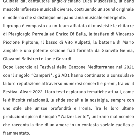
Guidata dal cantautore anglo-siciliano Luca Muscarella, la band
mescola influenze musicali diverse, costruendo un sound originale
e moderno che si distingue nel panorama musicale emergente.
Il gruppo è composto da un team affiatato di musicisti: le chitarre
di Piergiorgio Perrella ed Enrico Di Bella, le tastiere di Vincenzo
Piccione Pipitone, il basso di Vito Vulpetti, la batteria di Mario
Zingale e una potente sezione fiati formata da Gianvito Genna,
Giovanni Balistreri e Joele Gerardi.
Dopo l'esordio al Festival della Canzone Mediterranea nel 2021
con il singolo *Campari*, gli AD1 hanno continuato a consolidare
la loro reputazione attraverso numerosi concerti e premi, tra cui il
Festival Alcart 2022. I loro testi esplorano tematiche attuali, come
le difficoltà relazionali, le sfide sociali e la nostalgia, sempre con
uno stile che unisce profondità e ironia. Tra le loro ultime
produzioni spicca il singolo *Walzer Lento*, un brano malinconico
che racconta la fine di un amore in un contesto sociale caotico e
frammentato.