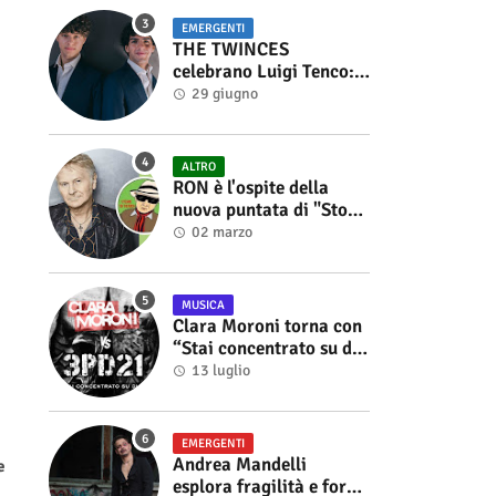
EMERGENTI
THE TWINCES
celebrano Luigi Tenco:
fuori singolo e video di
29 giugno
“Vedrai Vedrai”
ALTRO
RON è l'ospite della
nuova puntata di "Storie
di Musica", in onda sul
02 marzo
canale YouTube di
Alberto Salerno
MUSICA
Clara Moroni torna con
“Stai concentrato su di
me”, il nuovo singolo
13 luglio
feat. 3PD21
EMERGENTI
Andrea Mandelli
e
esplora fragilità e forza