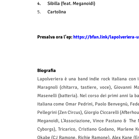
4.
Sibilla (feat. Meganoidi)
5.
Cartolina
Presalva ora l'ep:
https://bfan.link/lapolveriera-
Biografia
Lapolveriera è una band indie rock italiana con 
Maragnoli (chitarra, tastiere, voce), Giovanni M
Masenelli (batteria). Nel corso dei primi anni la ba
italiana come Omar Pedrini, Paolo Benvegnù, Federi
Pellegrini (Zen Circus), Giorgio Ciccarelli (Afterh
Meganoidi, L’Associazione, Vince Pastano & The 
Cyborgs), Tricarico, Cristiano Godano, Marlene Ku
Okabe (CJ Ramone, Richie Ramone), Alex Kane (Enuf