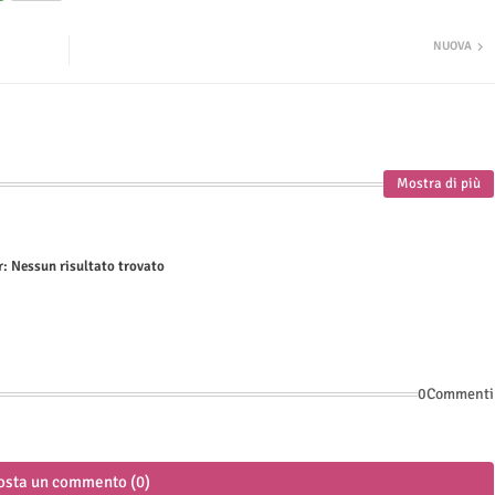
NUOVA
Mostra di più
r:
Nessun risultato trovato
0Commenti
osta un commento (0)