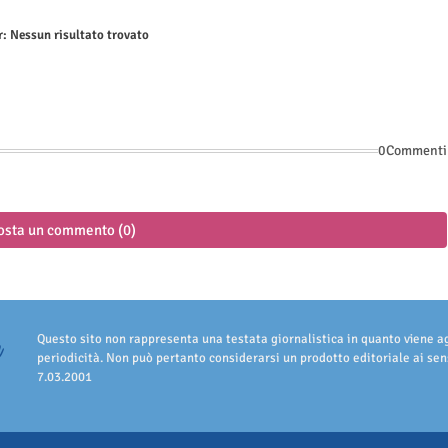
r:
Nessun risultato trovato
0Commenti
osta un commento (0)
Questo sito non rappresenta una testata giornalistica in quanto viene 
periodicità. Non può pertanto considerarsi un prodotto editoriale ai sens
7.03.2001