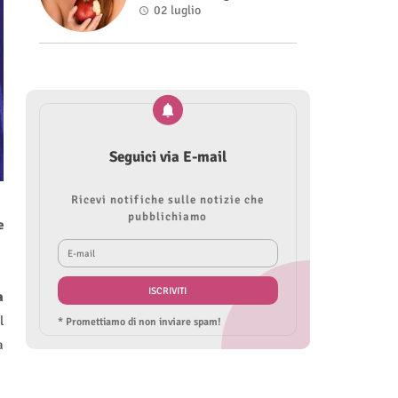
Roberta Modìgliani
02 luglio
Seguici via E-mail
Ricevi notifiche sulle notizie che
pubblichiamo
e
a
l
* Promettiamo di non inviare spam!
a