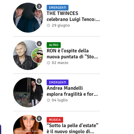
EMERGENTI
THE TWINCES
celebrano Luigi Tenco:
fuori singolo e video di
29 giugno
“Vedrai Vedrai”
ALTRO
RON è l'ospite della
nuova puntata di "Storie
di Musica", in onda sul
02 marzo
canale YouTube di
Alberto Salerno
EMERGENTI
Andrea Mandelli
esplora fragilità e forza
nel videoclip di “Sofia”
04 luglio
MUSICA
“Sotto la pelle d'estate”
è il nuovo singolo di