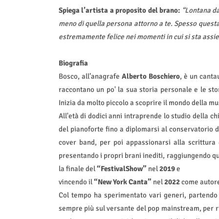
Spiega l’artista a proposito del brano:
“Lontana da
meno di quella persona attorno a te. Spesso questa
estremamente felice nei momenti in cui si sta assiem
Biografia
Bosco, all’anagrafe
Alberto Boschiero
, è un canta
raccontano un po' la sua storia personale e le stor
Inizia da molto piccolo a scoprire il mondo della mu
All'età di dodici anni intraprende lo studio della c
del pianoforte fino a diplomarsi al conservatorio d
cover band, per poi appassionarsi alla scrittura
presentando i propri brani inediti, raggiungendo qu
la finale del
“FestivalShow”
nel
2019
e
vincendo il
“New York Canta”
nel
2022
come autore. 
Col tempo ha sperimentato vari generi, partendo 
sempre più sul versante del pop mainstream, per r