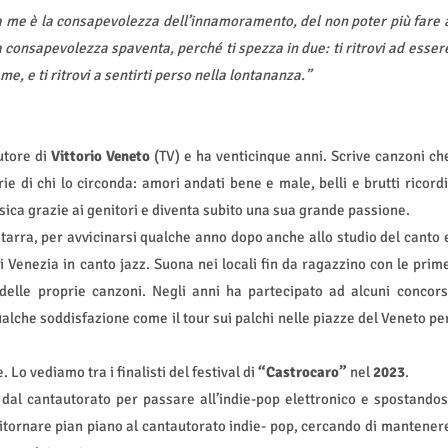
 me è la consapevolezza dell’innamoramento, del non poter più fare 
 consapevolezza spaventa, perché ti spezza in due: ti ritrovi ad esser
e, e ti ritrovi a sentirti perso nella lontananza.”
utore di
Vittorio Veneto
(TV) e ha venticinque anni. Scrive canzoni ch
ie di chi lo circonda: amori andati bene e male, belli e brutti ricordi
sica grazie ai genitori e diventa subito una sua grande passione.
hitarra, per avvicinarsi qualche anno dopo anche allo studio del canto 
i Venezia in canto jazz. Suona nei locali fin da ragazzino con le prim
 delle proprie canzoni. Negli anni ha partecipato ad alcuni concors
alche soddisfazione come il tour sui palchi nelle piazze del Veneto pe
Lo vediamo tra i finalisti del festival di
“Castrocaro”
nel
2023
.
dal cantautorato per passare all’indie-pop elettronico e spostandos
itornare pian piano al cantautorato indie- pop, cercando di mantener