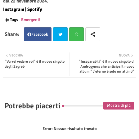
dal 22 novembre 2024.
Instagram
|
Spotify
Tags
Emergenti
Facebook
Twit
Wha
VECCHIA
NUOVA
“Vorrei vedere voi” è il nuovo singolo
“Inseparabili” è il nuovo singolo di
ter
tsap
degli Zagreb
Androgynus che anticipa il nuovo
album “L'eterno è solo un attimo”
p
Potrebbe piacerti
Mostra di più
Error:
Nessun risultato trovato