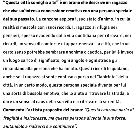
“Questa città somiglia a te” è un brano che descrive un ragazzo
che vive un’intensa connessione emotiva con una persona speciale
del suo passato.
La canzone esplora il suo stato d’animo, in cui la
realtà si mescola con i suoi ricordi. Il ragazzo si rifugia nei
pensieri, spesso evadendo dalla vita quotidiana per ritrovare, nei
ricordi, un senso di comfort e di appartenenza. La città, che in un
certo senso potrebbe sembrare anonima o caotica, per lui è invece
un luogo carico di significato, ogni angolo e ogni strada gli
rimandano alla persona che ha amato. Questi ricordi lo guidano,
anche se il ragazzo si sente confuso o perso nel “labirinto” della
città. In un certo modo, questa persona speciale diventa per lui
una sorta di bussola emotiva, che lo aiuta a ritrovare la strada, a
dare un senso al caos della sua vita e a ritrovare la serenità.
Commenta l'artista proposito del brano:
“Questa
canzone parla di
fragilità e insicurezza, ma questa persona diventa la sua forza,
aiutandolo a rialzarsi e a continuare”.