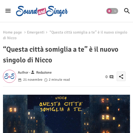
Home page
Emergenti
“Questa città somiglia a te” è il nuovo singolo
di Nicco
“Questa città somiglia a te” è il nuovo
singolo di Nicco
person
Author -
Redazione
share
0
21 novembre
2 minute read