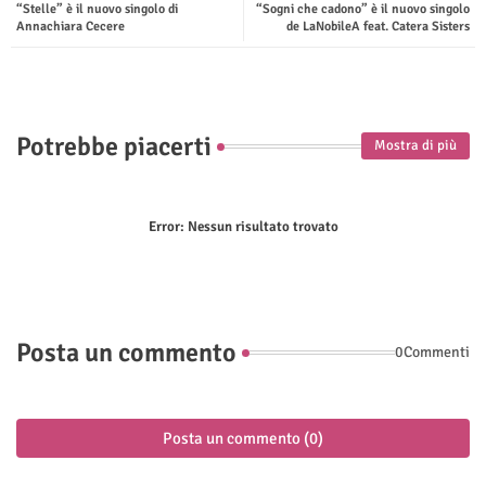
“Stelle” è il nuovo singolo di
“Sogni che cadono” è il nuovo singolo
ter
tsap
Annachiara Cecere
de LaNobileA feat. Catera Sisters
p
Potrebbe piacerti
Mostra di più
Error:
Nessun risultato trovato
Posta un commento
0Commenti
Posta un commento (0)