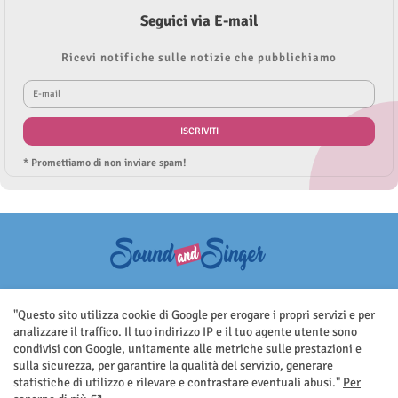
Seguici via E-mail
Ricevi notifiche sulle notizie che pubblichiamo
* Promettiamo di non inviare spam!
Questo sito non rappresenta una testata giornalistica in quanto viene
aggiornato senza nessuna periodicità. Non può pertanto considerarsi
"Questo sito utilizza cookie di Google per erogare i propri servizi e per
un prodotto editoriale ai sensi della legge n.62 del 7.03.2001
analizzare il traffico. Il tuo indirizzo IP e il tuo agente utente sono
condivisi con Google, unitamente alle metriche sulle prestazioni e
sulla sicurezza, per garantire la qualità del servizio, generare
statistiche di utilizzo e rilevare e contrastare eventuali abusi."
Per