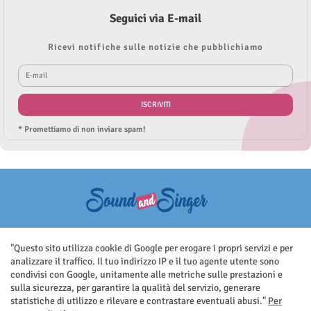
Seguici via E-mail
Ricevi notifiche sulle notizie che pubblichiamo
* Promettiamo di non inviare spam!
Questo sito non rappresenta una testata giornalistica in quanto viene
aggiornato senza nessuna periodicità. Non può pertanto considerarsi
"Questo sito utilizza cookie di Google per erogare i propri servizi e per
un prodotto editoriale ai sensi della legge n.62 del 7.03.2001
analizzare il traffico. Il tuo indirizzo IP e il tuo agente utente sono
condivisi con Google, unitamente alle metriche sulle prestazioni e
sulla sicurezza, per garantire la qualità del servizio, generare
statistiche di utilizzo e rilevare e contrastare eventuali abusi."
Per