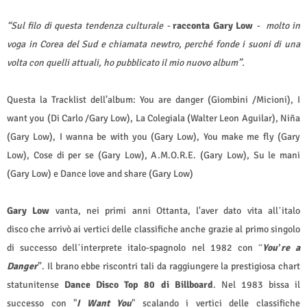
“Sul filo di questa tendenza culturale -
racconta Gary Low
- molto in
voga in Corea del Sud e chiamata newtro, perché fonde i suoni di una
volta con quelli attuali, ho pubblicato il mio nuovo album”.
Questa la Tracklist dell’album: You are danger (Giombini /Micioni), I
want you (Di Carlo /Gary Low), La Colegiala (Walter Leon Aguilar), Niña
(Gary Low), I wanna be with you (Gary Low), You make me fly (Gary
Low), Cose di per se (Gary Low), A.M.O.R.E. (Gary Low), Su le mani
(Gary Low) e Dance love and share (Gary Low)
Gary Low
vanta, nei primi anni Ottanta, l'aver dato vita all
italo
’
disco che arrivò ai vertici delle classifiche anche grazie al primo singolo
di successo dell
interprete italo-spagnolo nel 1982 con
You
re a
’
“
’
Danger
”. Il brano ebbe riscontri tali da raggiungere la prestigiosa chart
statunitense
Dance Disco Top 80 di Billboard
. Nel 1983 bissa il
successo con "
I Want You
" scalando i vertici delle classifiche