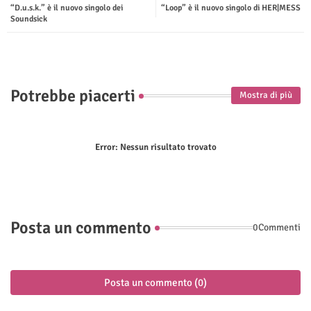
“D.u.s.k.” è il nuovo singolo dei
“Loop” è il nuovo singolo di HER|MESS
ter
tsap
Soundsick
p
Potrebbe piacerti
Mostra di più
Error:
Nessun risultato trovato
Posta un commento
0Commenti
Posta un commento (0)