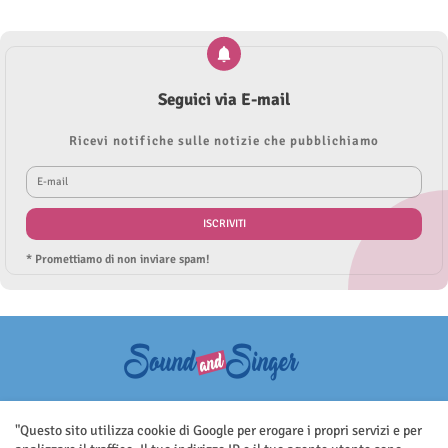
Seguici via E-mail
Ricevi notifiche sulle notizie che pubblichiamo
* Promettiamo di non inviare spam!
Questo sito non rappresenta una testata giornalistica in quanto viene
aggiornato senza nessuna periodicità. Non può pertanto considerarsi
"Questo sito utilizza cookie di Google per erogare i propri servizi e per
un prodotto editoriale ai sensi della legge n.62 del 7.03.2001