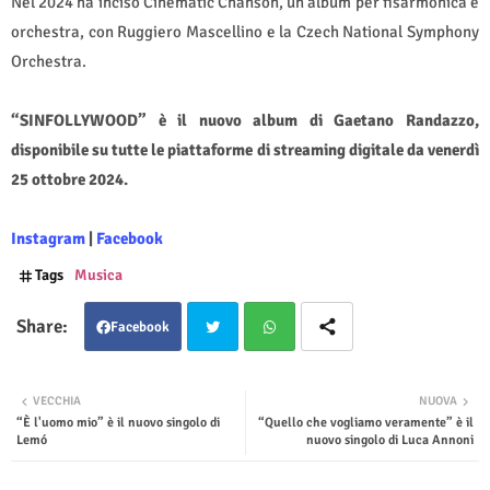
Nel 2024 ha inciso Cinematic Chanson, un album per fisarmonica e
orchestra, con Ruggiero Mascellino e la Czech National Symphony
Orchestra.
“SINFOLLYWOOD” è il nuovo album di Gaetano Randazzo,
disponibile su tutte le piattaforme di streaming digitale da venerdì
25 ottobre 2024.
Instagram
|
Facebook
Tags
Musica
Facebook
Twit
Wha
VECCHIA
NUOVA
“È l'uomo mio” è il nuovo singolo di
“Quello che vogliamo veramente” è il
ter
tsap
Lemó
nuovo singolo di Luca Annoni
p