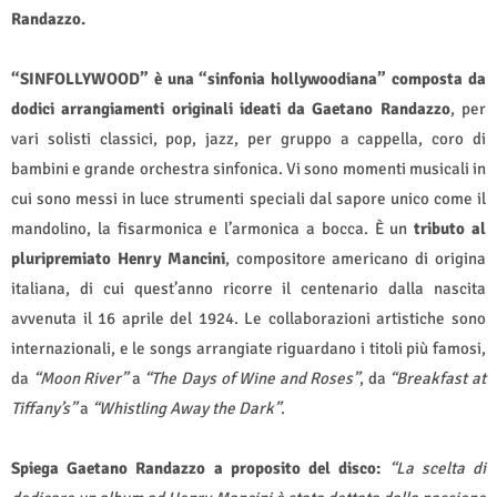
Randazzo.
“SINFOLLYWOOD” è una “sinfonia hollywoodiana” composta da
dodici arrangiamenti originali ideati da Gaetano Randazzo
, per
vari solisti classici, pop, jazz, per gruppo a cappella, coro di
bambini e grande orchestra sinfonica. Vi sono momenti musicali in
cui sono messi in luce strumenti speciali dal sapore unico come il
mandolino, la fisarmonica e l’armonica a bocca. È un
tributo al
pluripremiato Henry Mancini
, compositore americano di origina
italiana, di cui quest’anno ricorre il centenario dalla nascita
avvenuta il 16 aprile del 1924. Le collaborazioni artistiche sono
internazionali, e le songs arrangiate riguardano i titoli più famosi,
da
“Moon River”
a
“The Days of Wine and Roses”
, da
“Breakfast at
Tiffany’s”
a
“Whistling Away the Dark”
.
Spiega Gaetano Randazzo a proposito del disco:
“
La scelta di