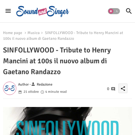
Home page
Musica
SINFOLLYWOOD - Tribute to Henry Mancini at
100s il nuovo album di Gaetano Randazzo
SINFOLLYWOOD - Tribute to Henry
Mancini at 100s il nuovo album di
Gaetano Randazzo
person
Author -
Redazione
share
0
21 ottobre
4 minute read