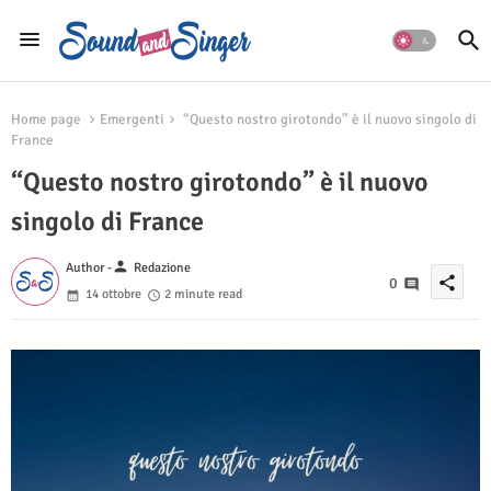
Home page
Emergenti
“Questo nostro girotondo” è il nuovo singolo di
France
“Questo nostro girotondo” è il nuovo
singolo di France
person
Author -
Redazione
share
0
14 ottobre
2 minute read