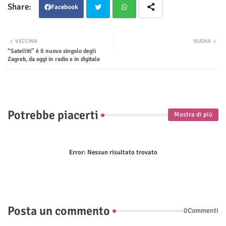
Facebook
Twit
Wha
VECCHIA
NUOVA
“Satelliti” è il nuovo singolo degli
ter
tsap
Zagreb, da oggi in radio e in digitale
p
Potrebbe piacerti
Mostra di più
Error:
Nessun risultato trovato
Posta un commento
0Commenti