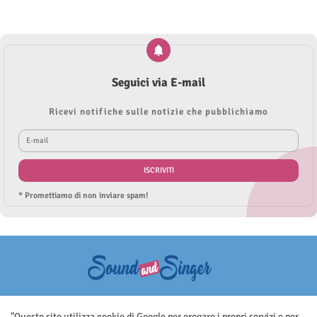
Seguici via E-mail
Ricevi notifiche sulle notizie che pubblichiamo
* Promettiamo di non inviare spam!
Questo sito non rappresenta una testata giornalistica in quanto viene
aggiornato senza nessuna periodicità. Non può pertanto considerarsi
"Questo sito utilizza cookie di Google per erogare i propri servizi e per