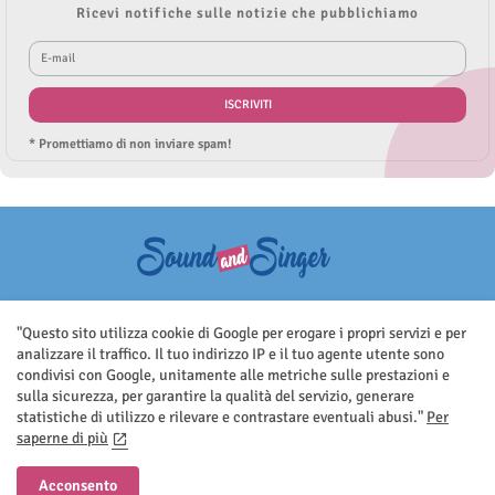
Ricevi notifiche sulle notizie che pubblichiamo
* Promettiamo di non inviare spam!
Questo sito non rappresenta una testata giornalistica in quanto viene
aggiornato senza nessuna periodicità. Non può pertanto considerarsi
"Questo sito utilizza cookie di Google per erogare i propri servizi e per
un prodotto editoriale ai sensi della legge n.62 del 7.03.2001
analizzare il traffico. Il tuo indirizzo IP e il tuo agente utente sono
condivisi con Google, unitamente alle metriche sulle prestazioni e
sulla sicurezza, per garantire la qualità del servizio, generare
statistiche di utilizzo e rilevare e contrastare eventuali abusi."
Per
saperne di più
Home
Contatti
Privacy Policy
Acconsento
All Right Reserved Copyright ©Sound And Singer