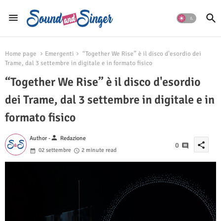
Home page
Emergenti
“Together We Rise” è il disco d'esordio dei
Trame, dal 3 settembre in digitale e in formato fisico
“Together We Rise” è il disco d'esordio
dei Trame, dal 3 settembre in digitale e in
formato fisico
person
Author -
Redazione
share
0
02 settembre
2 minute read