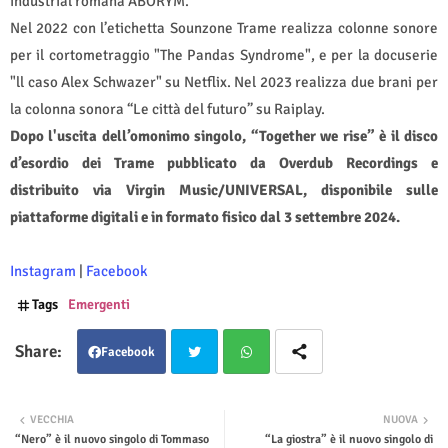
industrial romana ABORYM.
Nel 2022 con l’etichetta Sounzone Trame realizza colonne sonore
per il cortometraggio "The Pandas Syndrome", e per la docuserie
"ll caso Alex Schwazer" su Netflix. Nel 2023 realizza due brani per
la colonna sonora “Le città del futuro” su Raiplay.
Dopo l'uscita dell’omonimo singolo, “Together we rise” è il disco
d’esordio dei Trame pubblicato da Overdub Recordings e
distribuito via Virgin Music/UNIVERSAL, disponibile sulle
piattaforme digitali e in formato fisico dal 3 settembre 2024.
Instagram
|
Facebook
Tags
Emergenti
Facebook
Twit
Wha
VECCHIA
NUOVA
“Nero” è il nuovo singolo di Tommaso
“La giostra” è il nuovo singolo di
ter
tsap