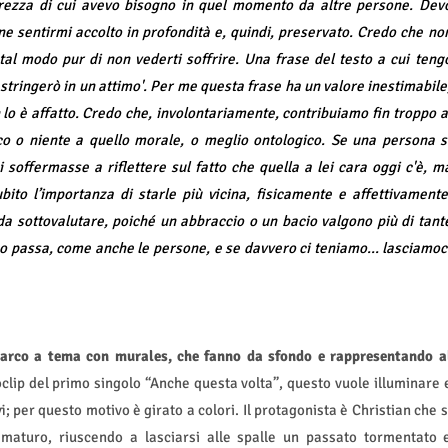
curezza di cui avevo bisogno in quel momento da altre persone. Dev
e sentirmi accolto in profondità e, quindi, preservato. Credo che no
al modo pur di non vederti soffrire. Una frase del testo a cui teng
i stringerò in un attimo'. Per me questa frase ha un valore inestimabile
lo è affatto. Credo che, involontariamente, contribuiamo fin troppo a
o o niente a quello morale, o meglio ontologico. Se una persona s
i soffermasse a riflettere sul fatto che quella a lei cara oggi c'è, m
ito l’importanza di starle più vicina, fisicamente e affettivamente
a sottovalutare, poiché un abbraccio o un bacio valgono più di tant
po passa, come anche le persone, e se davvero ci teniamo... lasciamoc
 parco a tema con murales, che fanno da sfondo e rappresentando a
clip del primo singolo “Anche questa volta”, questo vuole illuminare 
i; per questo motivo è girato a colori. Il protagonista è Christian che s
 maturo, riuscendo a lasciarsi alle spalle un passato tormentato 