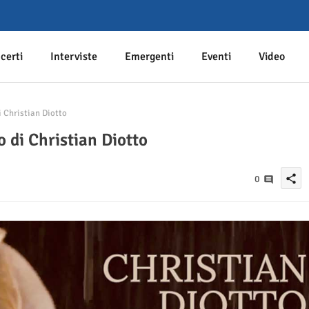
certi
Interviste
Emergenti
Eventi
Video
i Christian Diotto
o di Christian Diotto
share
0