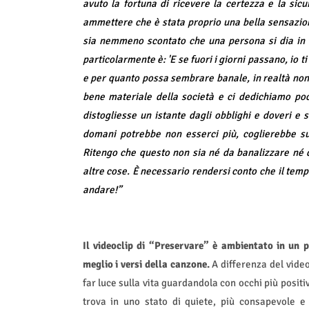
avuto la fortuna di ricevere la certezza e la si
ammettere che è stata proprio una bella sensazion
sia nemmeno scontato che una persona si dia in t
particolarmente è: 'E se fuori i giorni passano, io t
e per quanto possa sembrare banale, in realtà non 
bene materiale della società e ci dedichiamo poc
distogliesse un istante dagli obblighi e doveri e s
domani potrebbe non esserci più, coglierebbe sub
Ritengo che questo non sia né da banalizzare né d
altre cose. È necessario rendersi conto che il tem
andare!”
Il videoclip di “Preservare” è ambientato in un
meglio i versi della canzone.
A differenza del video
far luce sulla vita guardandola con occhi più positiv
trova in uno stato di quiete, più consapevole e