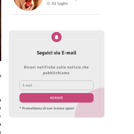
Roberta Modìgliani
02 luglio
Seguici via E-mail
Ricevi notifiche sulle notizie che
pubblichiamo
e
a
e
* Promettiamo di non inviare spam!
e
a
e