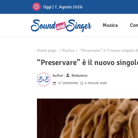
Oggi | 7, Agosto 2026
Musica
Con
Home page
Musica
“Preservare” è il nuovo singolo d
“Preservare” è il nuovo singol
person
Author -
Redazione
17 settembre
4 minute read