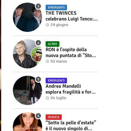
EMERGENTI
THE TWINCES
celebrano Luigi Tenco:
fuori singolo e video di
29 giugno
“Vedrai Vedrai”
ALTRO
RON è l'ospite della
nuova puntata di "Storie
di Musica", in onda sul
02 marzo
canale YouTube di
Alberto Salerno
EMERGENTI
Andrea Mandelli
esplora fragilità e forza
nel videoclip di “Sofia”
04 luglio
MUSICA
“Sotto la pelle d'estate”
è il nuovo singolo di