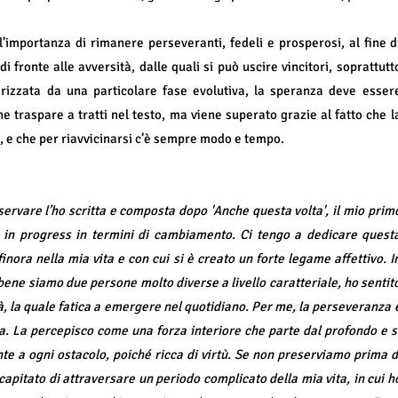
’importanza di rimanere perseveranti, fedeli e prosperosi, al fine d
i fronte alle avversità, dalle quali si può uscire vincitori, soprattutt
erizzata da una particolare fase evolutiva, la speranza deve esser
he traspare a tratti nel testo, ma viene superato grazie al fatto che l
, e che per riavvicinarsi c’è sempre modo e tempo.
ervare l’ho scritta e composta dopo 'Anche questa volta', il mio prim
 in progress in termini di cambiamento. Ci tengo a dedicare quest
nora nella mia vita e con cui si è creato un forte legame affettivo. I
bbene siamo due persone molto diverse a livello caratteriale, ho sentit
tà, la quale fatica a emergere nel quotidiano. Per me, la perseveranza 
a. La percepisco come una forza interiore che parte dal profondo e s
te a ogni ostacolo, poiché ricca di virtù. Se non preserviamo prima d
 è capitato di attraversare un periodo complicato della mia vita, in cui h