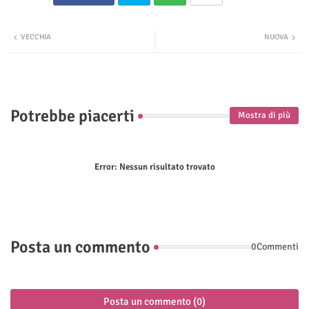
Twit
Wha
VECCHIA
NUOVA
ter
tsap
p
Potrebbe piacerti
Mostra di più
Error:
Nessun risultato trovato
Posta un commento
0Commenti
Posta un commento (0)