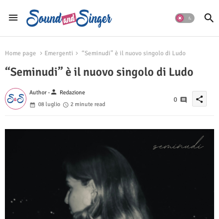
Home page
Emergenti
“Seminudi” è il nuovo singolo di Ludo
“Seminudi” è il nuovo singolo di Ludo
person
Author -
Redazione
share
0
08 luglio
2 minute read