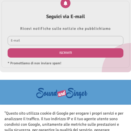
Seguici via E-mail
Ricevi notifiche sulle notizie che pubblichiamo
* Promettiamo di non inviare spam!
Questo sito non rappresenta una testata giornalistica in quanto viene
aggiornato senza nessuna periodicità. Non può pertanto considerarsi
"Questo sito utilizza cookie di Google per erogare i propri servizi e per
un prodotto editoriale ai sensi della legge n.62 del 7.03.2001
analizzare il traffico. Il tuo indirizzo IP e il tuo agente utente sono
condivisi con Google, unitamente alle metriche sulle prestazioni e
sulla sicurezza, per garantire la qualità del servizio, generare