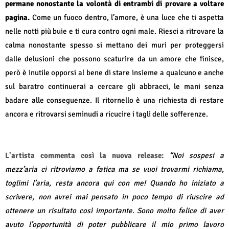
permane nonostante la volontà di entrambi di provare a voltare
pagina.
Come un fuoco dentro, l’amore, è una luce che ti aspetta
nelle notti più buie e ti cura contro ogni male. Riesci a ritrovare la
calma nonostante spesso si mettano dei muri per proteggersi
dalle delusioni che possono scaturire da un amore che finisce,
però è inutile opporsi al bene di stare insieme a qualcuno e anche
sul baratro continuerai a cercare gli abbracci, le mani senza
badare alle conseguenze. Il ritornello è una richiesta di restare
ancora e ritrovarsi seminudi a ricucire i tagli delle sofferenze.
L'artista commenta così la nuova release:
“
Noi sospesi a
mezz’aria ci ritroviamo a fatica ma se vuoi trovarmi richiama,
toglimi l’aria, resta ancora qui con me! Quando ho iniziato a
scrivere, non avrei mai pensato in poco tempo di riuscire ad
ottenere un risultato così importante. Sono molto felice di aver
avuto l’opportunità di poter pubblicare il mio primo lavoro