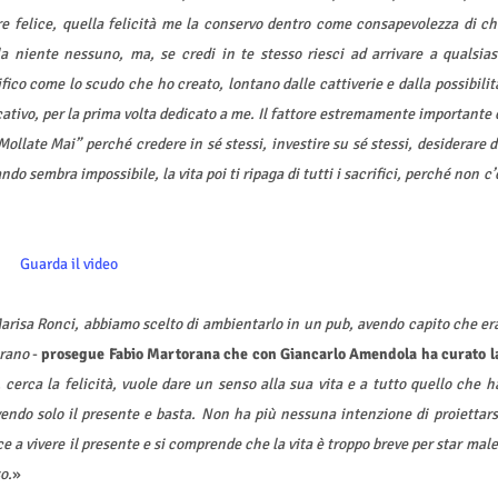
re felice, quella felicità me la conservo dentro come consapevolezza di ch
a niente nessuno, ma, se credi in te stesso riesci ad arrivare a qualsias
tifico come lo scudo che ho creato, lontano dalle cattiverie e dalla possibilit
cativo, per la prima volta dedicato a me. Il fattore estremamente importante 
llate Mai” perché credere in sé stessi, investire su sé stessi, desiderare d
ndo sembra impossibile, la vita poi ti ripaga di tutti i sacrifici, perché non c’
Guarda il video
i Marisa Ronci, abbiamo scelto di ambientarlo in un pub, avendo capito che er
brano
-
prosegue Fabio Martorana che con Giancarlo Amendola ha curato l
 cerca la felicità, vuole dare un senso alla sua vita e a tutto quello che h
vendo solo il presente e basta. Non ha più nessuna intenzione di proiettars
esce a vivere il presente e si comprende che la vita è troppo breve per star male
o.
»