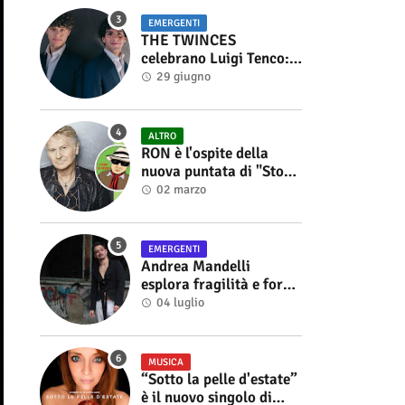
EMERGENTI
THE TWINCES
celebrano Luigi Tenco:
fuori singolo e video di
29 giugno
“Vedrai Vedrai”
ALTRO
RON è l'ospite della
nuova puntata di "Storie
di Musica", in onda sul
02 marzo
canale YouTube di
Alberto Salerno
EMERGENTI
Andrea Mandelli
esplora fragilità e forza
nel videoclip di “Sofia”
04 luglio
MUSICA
“Sotto la pelle d'estate”
è il nuovo singolo di