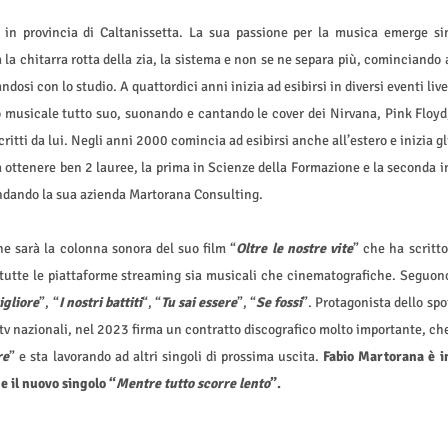
in provincia di Caltanissetta. La sua passione per la musica emerge si
a la chitarra rotta della zia, la sistema e non se ne separa più, cominciando 
osi con lo studio. A quattordici anni inizia ad esibirsi in diversi eventi live
musicale tutto suo, suonando e cantando le cover dei Nirvana, Pink Floyd
ritti da lui. Negli anni 2000 comincia ad esibirsi anche all’estero e inizia gl
e a ottenere ben 2 lauree, la prima in Scienze della Formazione e la seconda i
fondando la sua azienda Martorana Consulting.
he sarà la colonna sonora del suo film “
Oltre le nostre vite
” che ha scritto
u tutte le piattaforme streaming sia musicali che cinematografiche. Seguon
igliore
”, “
I nostri battiti
“, “
Tu sai essere
”, “
Se fossi
”. Protagonista dello spo
e tv nazionali, nel 2023 firma un contratto discografico molto importante, ch
re
” e sta lavorando ad altri singoli di prossima uscita.
Fabio Martorana è i
e il nuovo singolo “
Mentre tutto scorre lento
”.