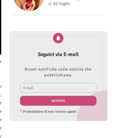
Roberta Modìgliani
02 luglio
Seguici via E-mail
r
Ricevi notifiche sulle notizie che
pubblichiamo
i
,
e
e
* Promettiamo di non inviare spam!
n
e
i