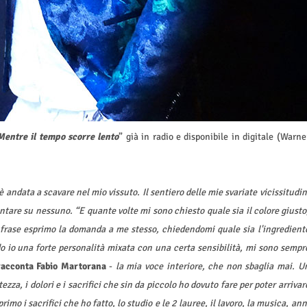
Mentre il tempo scorre lento
” già in radio e disponibile in digitale (Warne
 andata a scavare nel mio vissuto. Il sentiero delle mie svariate vicissitudin
ontare su nessuno. “E quante volte mi sono chiesto quale sia il colore giusto
 frase esprimo la domanda a me stesso, chiedendomi quale sia l'ingredient
o io una forte personalità mixata con una certa sensibilità, mi sono sempr
racconta Fabio Martorana
-
la mia voce interiore, che non sbaglia mai. U
ezza, i dolori e i sacrifici che sin da piccolo ho dovuto fare per poter arrivar
primo i sacrifici che ho fatto, lo studio e le 2 lauree, il lavoro, la musica, ann