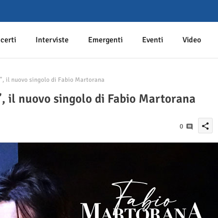
certi
Interviste
Emergenti
Eventi
Video
, il nuovo singolo di Fabio Martorana
, il nuovo singolo di Fabio Martorana
share
0