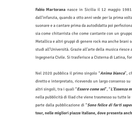
Fabio Martorana
nasce in Sicilia il 12 maggio 1981 
dall'infanzia, quando a otto anni vede per la prima volt
suonare e a cantare prima da autodidatta poi perfezionand
sia come chitarrista che come cantante con un gruppo 
Metallica e altri gruppi di genere rock ma anche brani sc
studi all’Università. Grazie all'arte della musica riesc
Ingegneria Civile. Si trasferisce a Cisterna di Latina, 
Nel 2020 pubblica il primo singolo “
Anima bianca
”, c
diretto e interpretato, ricevendo un largo consenso s
altri singoli, tra i quali “
Essere come sei
”, “
L'Essenza m
nella pubblicità di Iliad che viene trasmesso su tutte l
parte dalla pubblicazione di “
Sono felice di farti sape
tour, nelle migliori piazze italiane, dove presenta anch