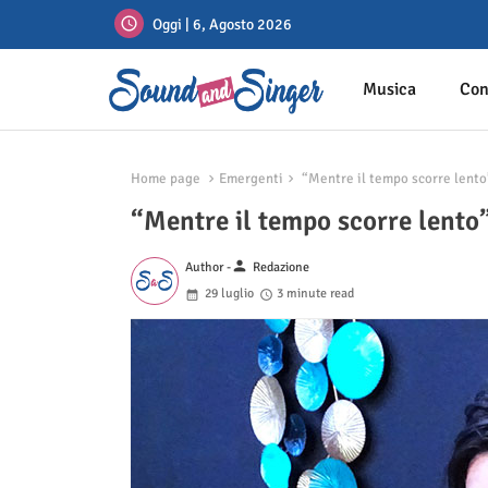
Oggi | 6, Agosto 2026
Musica
Con
Home page
Emergenti
“Mentre il tempo scorre lento”
“Mentre il tempo scorre lento”
person
Author -
Redazione
29 luglio
3 minute read