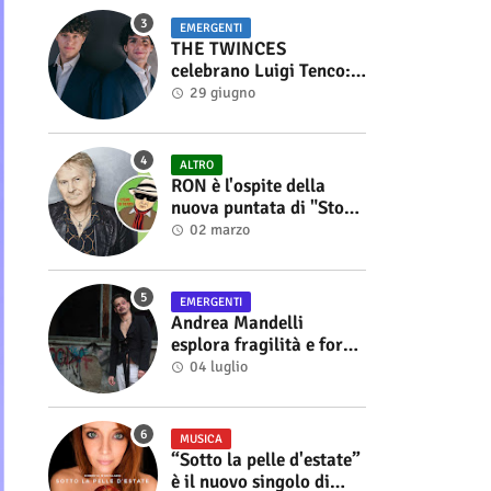
EMERGENTI
THE TWINCES
celebrano Luigi Tenco:
fuori singolo e video di
29 giugno
“Vedrai Vedrai”
ALTRO
RON è l'ospite della
nuova puntata di "Storie
di Musica", in onda sul
02 marzo
canale YouTube di
Alberto Salerno
EMERGENTI
Andrea Mandelli
esplora fragilità e forza
nel videoclip di “Sofia”
04 luglio
MUSICA
“Sotto la pelle d'estate”
è il nuovo singolo di