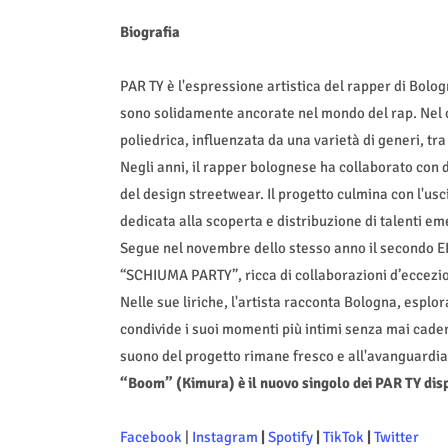
Biografia
PAR TY
è l'espressione artistica del rapper di Bolog
sono solidamente ancorate nel mondo del rap. Nel c
poliedrica, influenzata da una variet
à
di generi, tr
Negli anni, il rapper bolognese ha collaborato con
del design streetwear. Il progetto culmina con l'usci
dedicata alla scoperta e distribuzione di talenti eme
Segue nel novembre dello stesso anno il secondo E
“
SCHIUMA PARTY
”, ricca di collaborazioni
d’
eccezi
Nelle sue liriche, l'artista racconta Bologna, esplor
condivide i suoi momenti più intimi senza mai cader
suono del progetto rimane fresco e all'avanguardia,
“
Boom
”
(Kimura)
è il nuovo singolo dei PAR TY dis
Facebook
|
Instagram
|
Spotify
|
TikTok
|
Twitter