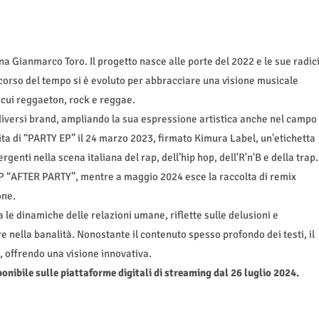
na Gianmarco Toro. Il progetto nasce alle porte del 2022 e le sue radic
orso del tempo si è evoluto per abbracciare una visione musicale
a cui reggaeton, rock e reggae.
 diversi brand, ampliando la sua espressione artistica anche nel campo
ta di “
PARTY EP
” il 24 marzo 2023, firmato Kimura Label, un'etichetta
rgenti nella scena italiana del rap, dell’
hip
hop, dell'R'n'B e della trap.
P “
AFTER PARTY
”, mentre a maggio 2024 esce la raccolta di remix
one.
a le dinamiche delle relazioni umane, riflette sulle delusioni e
e nella banalit
à
. Nonostante il contenuto spesso profondo dei testi, il
 offrendo una visione innovativa.
ponibile sulle piattaforme digitali di streaming dal 26 luglio 2024.