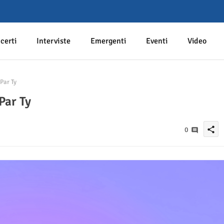
certi
Interviste
Emergenti
Eventi
Video
Par Ty
Par Ty
share
0