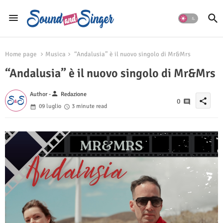
Home page
Musica
“Andalusia” è il nuovo singolo di Mr&Mrs
“Andalusia” è il nuovo singolo di Mr&Mrs
person
Author -
Redazione
share
0
09 luglio
3 minute read