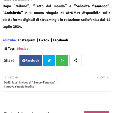
Dopo “Milano”, “Tetto del mondo” e
“Señorita flamenco”,
“Andalusia”
è il nuovo singolo di Mr&Mrs disponibile sulle
piattaforme digitali di streaming e in rotazione radiofonica dal 12
luglio 2024.
Youtube
|
Instagram
|
TikTok
|
Facebook
Tags
Musica
Facebook
Twit
Wha
VECCHIA
NUOVA
Dadà: fuori il video di “Succo d’ananas”,
ter
tsap
il nuovo singolo inedito
p