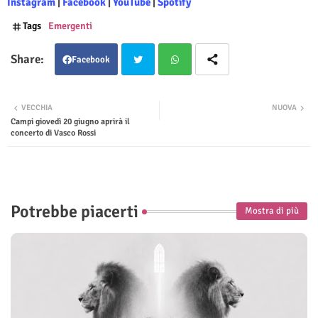
Instagram
|
Facebook
|
YouTube
|
Spotify
Tags
Emergenti
Facebook
Twit
Wha
VECCHIA
NUOVA
Campi giovedì 20 giugno aprirà il
ter
tsap
concerto di Vasco Rossi
p
Potrebbe piacerti
Mostra di più