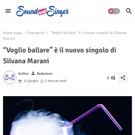
Home page
Emergenti
“Voglio ballare” è il nuovo singolo di Silvana
Marani
“Voglio ballare” è il nuovo singolo di
Silvana Marani
person
Author -
Redazione
share
0
11 giugno
1 minute read