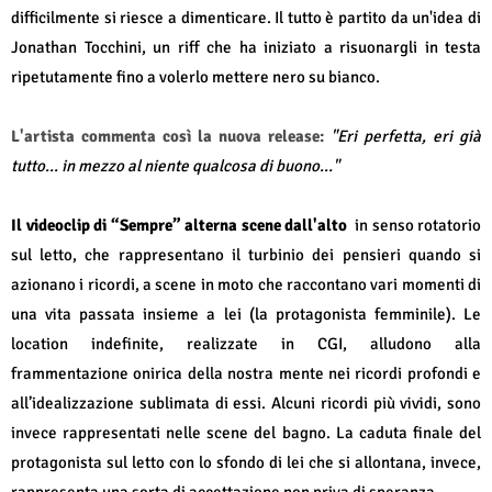
difficilmente si riesce a dimenticare. Il tutto è partito da un'idea di
Jonathan Tocchini, un riff che ha iniziato a risuonargli in testa
ripetutamente fino a volerlo mettere nero su bianco.
L'artista commenta così la nuova release:
"Eri perfetta, eri già
tutto... in mezzo al niente qualcosa di buono..."
Il videoclip di “Sempre” alterna scene dall'alto
in senso rotatorio
sul letto, che rappresentano il turbinio dei pensieri quando si
azionano i ricordi, a scene in moto che raccontano vari momenti di
una vita passata insieme a lei (la protagonista femminile). Le
location indefinite, realizzate in CGI, alludono alla
frammentazione onirica della nostra mente nei ricordi profondi e
all’idealizzazione sublimata di essi. Alcuni ricordi più vividi, sono
invece rappresentati nelle scene del bagno. La caduta finale del
protagonista sul letto con lo sfondo di lei che si allontana, invece,
rappresenta una sorta di accettazione non priva di speranza .