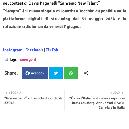
nel contest di Davis Paganelli “Sanremo New Talent”.
“Sempre” è il nuovo singolo di Jonathan Tocchini disponibile sulle
piattaforme digitali di streaming dal 31 maggio 2024 e in
rotazione radiofonica da venerdì 7 giugno.
Instagram
|
Facebook
|
TikTok
Tags
Emergenti
Facebook
Twit
Wha
VECCHIA
NUOVA
“Non mi basta” è il singolo d'esordio di
“É viva l'Italia” è il nuovo singolo dei
ter
tsap
ZZOLA
Radio Lausberg. Annunciati i live in
Canada e in Italia
p