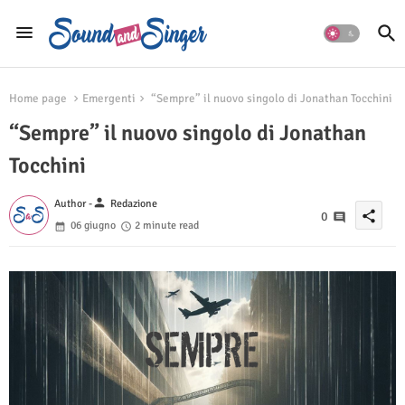
Home page
Emergenti
“Sempre” il nuovo singolo di Jonathan Tocchini
“Sempre” il nuovo singolo di Jonathan
Tocchini
person
Author -
Redazione
share
0
06 giugno
2 minute read