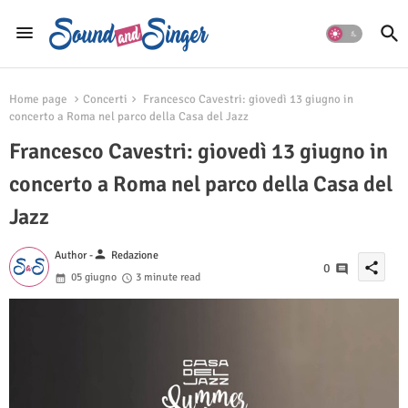
Home page
Concerti
Francesco Cavestri: giovedì 13 giugno in
concerto a Roma nel parco della Casa del Jazz
Francesco Cavestri: giovedì 13 giugno in
concerto a Roma nel parco della Casa del
Jazz
person
Author -
Redazione
share
0
05 giugno
3 minute read