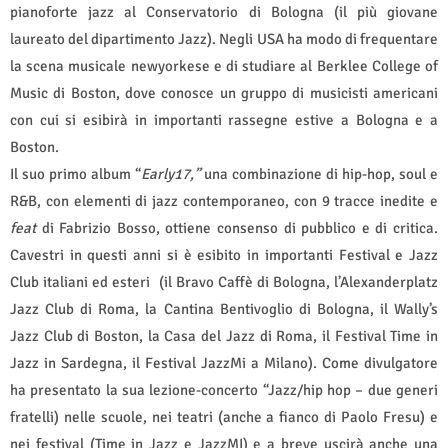
pianoforte jazz al Conservatorio di Bologna (il più giovane
laureato del dipartimento Jazz). Negli USA ha modo di frequentare
la scena musicale newyorkese e di studiare al Berklee College of
Music di Boston, dove conosce un gruppo di musicisti americani
con cui si esibirà in importanti rassegne estive a Bologna e a
Boston.
Il suo primo album “
Early17,”
una combinazione di hip-hop, soul e
R&B, con elementi di jazz contemporaneo,
con 9 tracce inedite e
feat
di Fabrizio Bosso, ottiene consenso di pubblico e di critica.
Cavestri in questi anni si è esibito in importanti Festival e Jazz
Club italiani ed esteri (il Bravo Caffè di Bologna, l’Alexanderplatz
Jazz Club di Roma, la Cantina Bentivoglio di Bologna, il Wally’s
Jazz Club di Boston, la Casa del Jazz di Roma, il Festival Time in
Jazz in Sardegna, il Festival JazzMi a Milano). Come divulgatore
ha presentato la sua lezione-concerto “Jazz/hip hop – due generi
fratelli) nelle scuole, nei teatri (anche a fianco di Paolo Fresu) e
nei festival (Time in Jazz e JazzMI) e a breve uscirà anche una