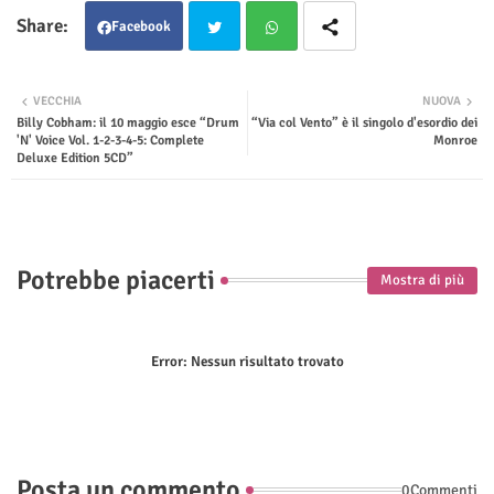
Facebook
Twit
Wha
VECCHIA
NUOVA
Billy Cobham: il 10 maggio esce “Drum
“Via col Vento” è il singolo d'esordio dei
ter
tsap
'N' Voice Vol. 1-2-3-4-5: Complete
Monroe
Deluxe Edition 5CD”
p
Potrebbe piacerti
Mostra di più
Error:
Nessun risultato trovato
Posta un commento
0Commenti