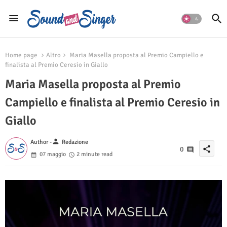
Home page
Altro
Maria Masella proposta al Premio Campiello e
finalista al Premio Ceresio in Giallo
Maria Masella proposta al Premio
Campiello e finalista al Premio Ceresio in
Giallo
person
Author -
Redazione
share
0
07 maggio
2 minute read