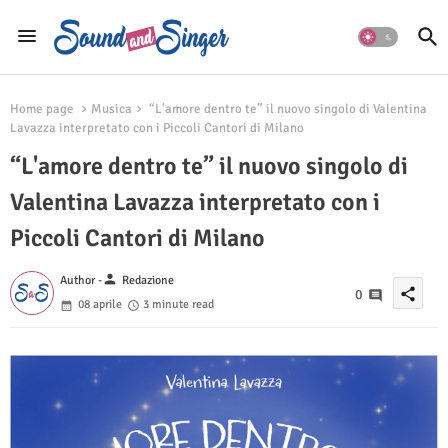
Home page
Musica
“L'amore dentro te” il nuovo singolo di Valentina
Lavazza interpretato con i Piccoli Cantori di Milano
“L'amore dentro te” il nuovo singolo di
Valentina Lavazza interpretato con i
Piccoli Cantori di Milano
person
Author -
Redazione
share
0
08 aprile
3 minute read