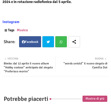
2024 e in rotazione radiofonica dal 5 aprile.
Instagram
Tags
Musica
Facebook
Twit
Wha
VECCHIA
NUOVA
Bimbo: dal 12 aprile il nuovo album
“words untold” il nuovo singolo di
ter
tsap
“Hobby costoso” anticipato dal singolo
Camilla Dot
“Preferisco morire”
p
Potrebbe piacerti
Mostra di più