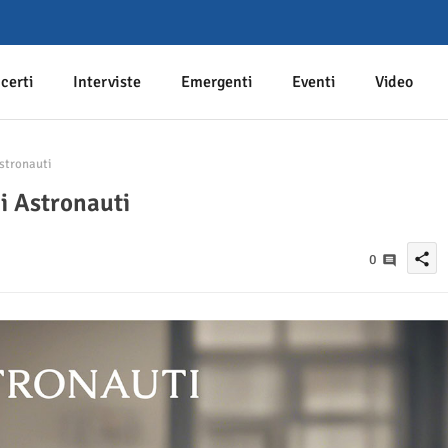
certi
Interviste
Emergenti
Eventi
Video
Astronauti
li Astronauti
share
0