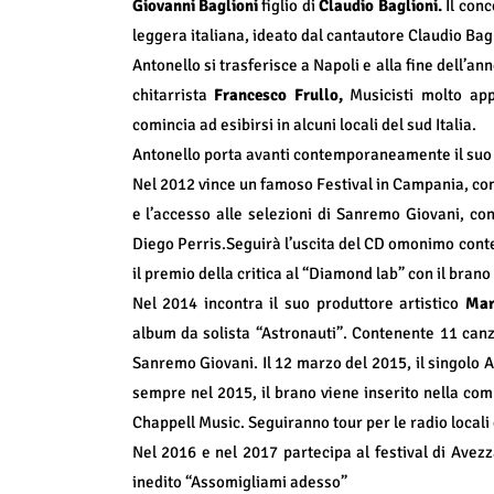
Giovanni Baglioni
figlio di
Claudio Baglioni.
Il con
leggera italiana, ideato dal cantautore Claudio Bagl
Antonello si trasferisce a Napoli e alla fine dell’a
chitarrista
Francesco Frullo,
Musicisti molto ap
comincia ad esibirsi in alcuni locali del sud Italia.
Antonello porta avanti contemporaneamente il suo pro
Nel 2012 vince un famoso Festival in Campania, con
e l’accesso alle selezioni di Sanremo Giovani, co
Diego Perris.Seguirà l’uscita del CD omonimo conten
il premio della critica al “Diamond lab” con il bran
Nel 2014 incontra il suo produttore artistico
Mar
album da solista “Astronauti”. Contenente 11 canz
Sanremo Giovani. Il 12 marzo del 2015, il singolo A
sempre nel 2015, il brano viene inserito nella com
Chappell Music. Seguiranno tour per le radio locali 
Nel 2016 e nel 2017 partecipa al festival di Ave
inedito “Assomigliami adesso”