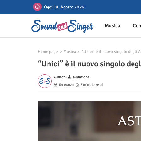
Oggi | 8, Agosto 2026
Musica
Con
Home page
Musica
“Unici” è il nuovo singolo degli 
“Unici” è il nuovo singolo deg
person
Author -
Redazione
04 marzo
3 minute read