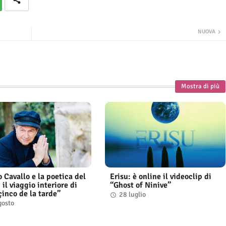
NUOVA
Mostra di più
Cavallo e la poetica del
Erisu: è online il videoclip di
il viaggio interiore di
“Ghost of Ninive”
çinco de la tarde”
28 luglio
gosto