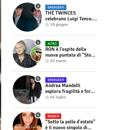
EMERGENTI
THE TWINCES
celebrano Luigi Tenco:
fuori singolo e video di
29 giugno
“Vedrai Vedrai”
ALTRO
RON è l'ospite della
nuova puntata di "Storie
di Musica", in onda sul
02 marzo
canale YouTube di
Alberto Salerno
EMERGENTI
Andrea Mandelli
esplora fragilità e forza
nel videoclip di “Sofia”
04 luglio
MUSICA
“Sotto la pelle d'estate”
è il nuovo singolo di