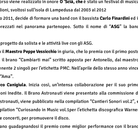
corso viene realizzato in onore
O ‘Scià, che
è stato un festival di music
ioni, svoltosi sull'isola di Lampedusa dal 2003 al 2012
nno 2011, decide di formare una band con il bassista
Carlo Finardini
ed i
prezzati nel panorama partenopeo. Sotto il nome di “
ASG
” la ban
getto da solista e le attività live con gli ASG.
 il
Maestro Peppe Vessicchio
in giuria, che lo premia con il primo post
n il brano “Cambiarti mai” scritto apposta per Antonello, dal maestr
ente 2 singoli per l’etichetta PMC. Nell’aprile dello stesso anno vinc
o “Ama”.
co Canigiula
. Inizia così, un’intensa collaborazione per il suo prim
oni Inedite. Il Brano Astronauti viene presentato alla commissione d
stronauti, viene pubblicato nella compilation “Cantieri Sonori vol.2”, 
pilation “Curiosando in Music vol.1per l’etichetta discografica Warne
e concerti, per promuovere il disco.
zzano guadagnandosi il premio come miglior performance con il bran