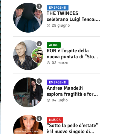
EMERGENTI
THE TWINCES
celebrano Luigi Tenco:
fuori singolo e video di
29 giugno
“Vedrai Vedrai”
ALTRO
RON è l'ospite della
nuova puntata di "Storie
di Musica", in onda sul
02 marzo
canale YouTube di
Alberto Salerno
EMERGENTI
Andrea Mandelli
esplora fragilità e forza
nel videoclip di “Sofia”
04 luglio
MUSICA
“Sotto la pelle d'estate”
è il nuovo singolo di