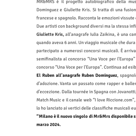
MR&MRS è il progetto autobiografico della musi
Dominguez e Giuliette Kris. Si tratta di una fusione
francese e spagnolo. Racconta le emozioni vissute d
Due artisti con background diversi ma la stessa inf
Giuliette Kris,
all'anagrafe Iulia Zaikina, è una can
quando aveva 6 anni. Un viaggio musicale che dura tut
partecipato a numerosi concorsi musicali. È arrivat
semifinalista al concorso “Una Voce per l'Europa”
concorso “Una Voce per l'Europa”. Continua ad esibirs
El Ruben all'anagrafe Ruben Dominguez
,
spagnol
d’adozione. Vanta un passato come rapper e balleri
d’eccezione. Dalla tournée in Spagna con Jovanott
Match Music e il canale web “I love Riccione.com”, 
lo ho lanciato ai vertici delle classifiche musicali e
“Milano è il nuovo singolo di Mr&Mrs disponibile su
marzo 2024.