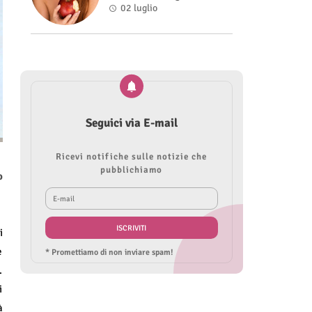
Roberta Modìgliani
02 luglio
Seguici via E-mail
Ricevi notifiche sulle notizie che
pubblichiamo
o
i
e
* Promettiamo di non inviare spam!
.
i
à