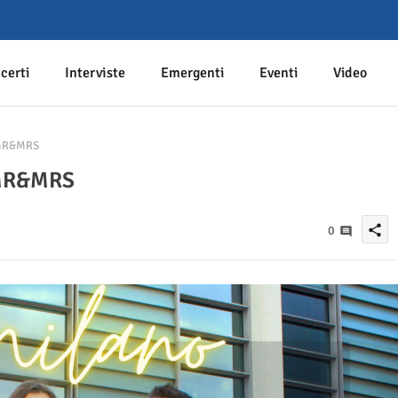
certi
Interviste
Emergenti
Eventi
Video
 MR&MRS
i MR&MRS
share
0