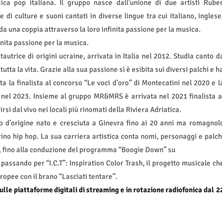
ca pop italiana. Il gruppo nasce dall'unione di due artisti Rube
 di culture e suoni cantati in diverse lingue tra cui italiano, inglese
a una coppia attraverso la loro infinita passione per la musica.
inita passione per la musica.
tautrice di origini ucraine, arrivata in Italia nel 2012. Studia canto d
ta la vita. Grazie alla sua passione si è esibita sui diversi palchi e h
a la finalista al concorso “Le voci d'oro” di Montecatini nel 2020 e l
 nel 2023. Insieme al gruppo MR&MRS è arrivata nel 2021 finalista a
i dal vivo nei locali più rinomati della Riviera Adriatica.
o d’origine nato e cresciuta a Ginevra fino ai 20 anni ma romagnol
no hip hop. La sua carriera artistica conta nomi, personaggi e palch
i, fino alla conduzione del programma “Boogie Down” su
passando per “I.C.T”: Inspiration Color Trash, il progetto musicale ch
uropee con il brano “Lasciati tentare”.
lle piattaforme digitali di streaming e in rotazione radiofonica dal 2