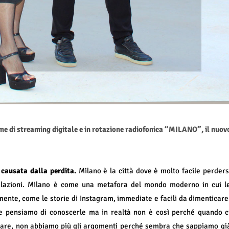
me di streaming digitale e in rotazione radiofonica “MILANO”, il nuov
 causata dalla perdita.
Milano è la città dove è molto facile perders
relazioni. Milano è come una metafora del mondo moderno in cui l
lmente, come le storie di Instagram, immediate e facili da dimenticare
a e pensiamo di conoscerle ma in realtà non è così perché quando c
lare, non abbiamo più gli argomenti perché sembra che sappiamo gi