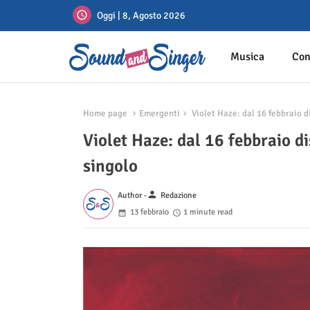
Oggi | 8, Agosto 2026
Musica
Con
Home page
Emergenti
Violet Haze: dal 16 febbraio di
Violet Haze: dal 16 febbraio di
singolo
person
Author -
Redazione
13 febbraio
1 minute read