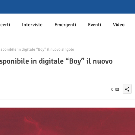
certi
Interviste
Emergenti
Eventi
Video
sponibile in digitale “Boy” il nuovo singolo
sponibile in digitale “Boy” il nuovo
share
0