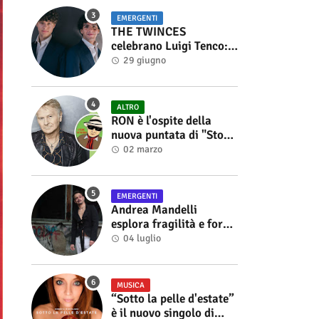
EMERGENTI
THE TWINCES
celebrano Luigi Tenco:
fuori singolo e video di
29 giugno
“Vedrai Vedrai”
ALTRO
RON è l'ospite della
nuova puntata di "Storie
di Musica", in onda sul
02 marzo
canale YouTube di
Alberto Salerno
EMERGENTI
Andrea Mandelli
esplora fragilità e forza
nel videoclip di “Sofia”
04 luglio
MUSICA
“Sotto la pelle d'estate”
è il nuovo singolo di