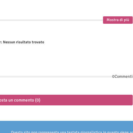
Mostra di più
r:
Nessun risultato trovato
0Commenti
osta un commento (0)
Questo sito non rappresenta una testata giornalistica in quanto viene 