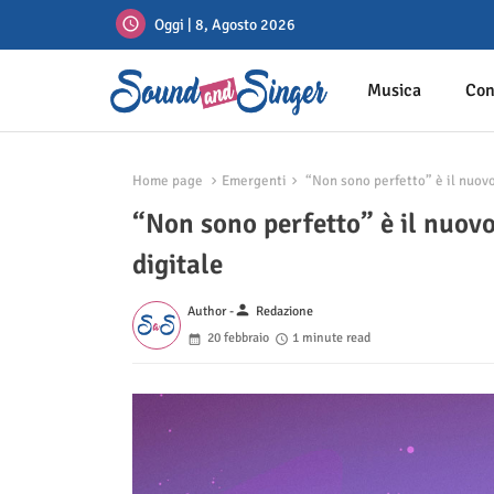
Oggi | 8, Agosto 2026
Musica
Con
Home page
Emergenti
“Non sono perfetto” è il nuovo 
“Non sono perfetto” è il nuovo
digitale
person
Author -
Redazione
20 febbraio
1 minute read