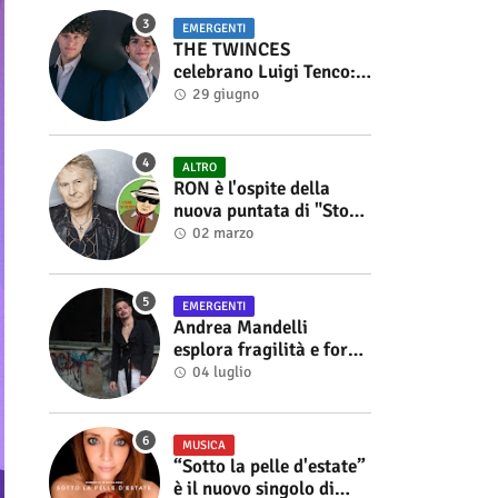
EMERGENTI
THE TWINCES
celebrano Luigi Tenco:
fuori singolo e video di
29 giugno
“Vedrai Vedrai”
ALTRO
RON è l'ospite della
nuova puntata di "Storie
di Musica", in onda sul
02 marzo
canale YouTube di
Alberto Salerno
EMERGENTI
Andrea Mandelli
esplora fragilità e forza
nel videoclip di “Sofia”
04 luglio
MUSICA
“Sotto la pelle d'estate”
è il nuovo singolo di