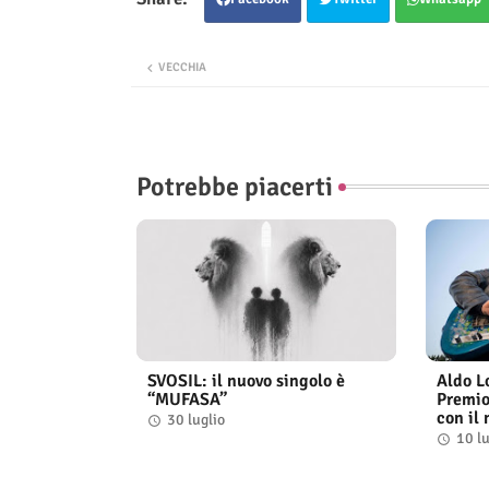
VECCHIA
Potrebbe piacerti
SVOSIL: il nuovo singolo è
Aldo Lo
“MUFASA”
Premio
con il
30 luglio
10 lu