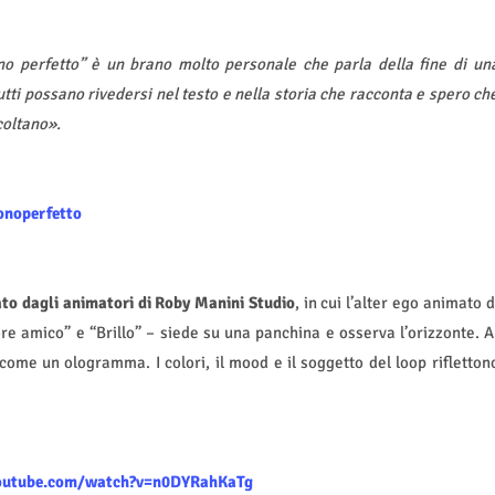
o perfetto” è un brano molto personale che parla della fine di un
tti possano rivedersi nel testo e nella storia che racconta e spero ch
coltano».
onoperfetto
zato dagli animatori di Roby Manini Studio
, in cui l’alter ego animato d
re amico” e “Brillo” – siede su una panchina e osserva l’orizzonte. A
me un ologramma. I colori, il mood e il soggetto del loop rifletton
outube.com/watch?v=n0DYRahKaTg